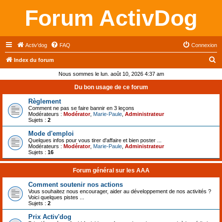
Forum ActivDog
Activ'dog
FAQ
Connexion
R
Index du forum
e
Nous sommes le lun. août 10, 2026 4:37 am
c
Du bon usage de ce forum
h
Règlement
e
Comment ne pas se faire bannir en 3 leçons
Modérateurs :
Modérator
,
Marie-Paule
,
Administrateur
r
Sujets :
2
c
Mode d'emploi
Quelques infos pour vous tirer d'affaire et bien poster ...
h
Modérateurs :
Modérator
,
Marie-Paule
,
Administrateur
Sujets :
16
e
r
Forum général sur les AAA
Comment soutenir nos actions
Vous souhaitez nous encourager, aider au développement de nos activités ?
Voici quelques pistes ...
Sujets :
2
Prix Activ'dog