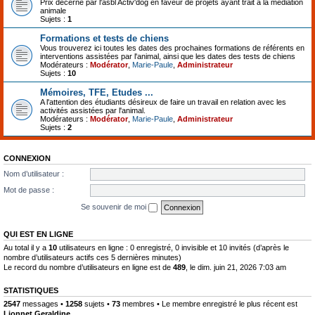
Prix décerné par l'asbl Activ'dog en faveur de projets ayant trait à la médiation
animale
Sujets :
1
Formations et tests de chiens
Vous trouverez ici toutes les dates des prochaines formations de référents en
interventions assistées par l'animal, ainsi que les dates des tests de chiens
Modérateurs :
Modérator
,
Marie-Paule
,
Administrateur
Sujets :
10
Mémoires, TFE, Etudes ...
A l'attention des étudiants désireux de faire un travail en relation avec les
activités assistées par l'animal.
Modérateurs :
Modérator
,
Marie-Paule
,
Administrateur
Sujets :
2
CONNEXION
Nom d’utilisateur :
Mot de passe :
Se souvenir de moi
QUI EST EN LIGNE
Au total il y a
10
utilisateurs en ligne : 0 enregistré, 0 invisible et 10 invités (d’après le
nombre d’utilisateurs actifs ces 5 dernières minutes)
Le record du nombre d’utilisateurs en ligne est de
489
, le dim. juin 21, 2026 7:03 am
STATISTIQUES
2547
messages •
1258
sujets •
73
membres • Le membre enregistré le plus récent est
Lionnet Geraldine
.