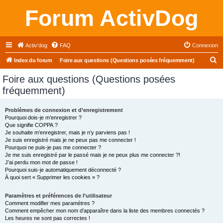
Forum ActivDog
Activ'dog
FAQ
Connexion
R
Index du forum
Foire aux questions (Questions posées fréquemment)
e
Foire aux questions (Questions posées
c
fréquemment)
h
e
Problèmes de connexion et d’enregistrement
Pourquoi dois-je m’enregistrer ?
r
Que signifie COPPA ?
c
Je souhaite m’enregistrer, mais je n’y parviens pas !
Je suis enregistré mais je ne peux pas me connecter !
h
Pourquoi ne puis-je pas me connecter ?
Je me suis enregistré par le passé mais je ne peux plus me connecter ?!
e
J’ai perdu mon mot de passe !
r
Pourquoi suis-je automatiquement déconnecté ?
À quoi sert « Supprimer les cookies » ?
Paramètres et préférences de l’utilisateur
Comment modifier mes paramètres ?
Comment empêcher mon nom d’apparaître dans la liste des membres connectés ?
Les heures ne sont pas correctes !