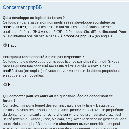
Concernant phpBB
Qui a développé ce logiciel de forum ?
Ce logiciel (dans sa version non modifiée) est développé et distribué par
phpBB Limited
, qui en a les droits d’auteur. Il est publié sous la licence
publique générale GNU version 2 (GPL-2.0) et peut être diffusé librement. Pour
plus d’informations, visitez la page «
À propos de phpBB
» (en anglais).
Haut
Pourquoi la fonctionnalité X n’est pas disponible ?
Ce logiciel a été développé et mis sous licence par phpBB Limited. Si vous
pensez qu’une fonctionnalité nécessite d’être ajoutée, visitez la page
phpBB Ideas
(en anglais) où vous pouvez voter pour des idées proposées ou
en suggérer de nouvelles.
Haut
Qui contacter pour les abus ou les questions légales concernant ce
forum ?
Contactez n’importe lequel des administrateurs de la liste « L’équipe du
forum ». Si vous restez sans réponse alors prenez contact avec le propriétaire
du domaine (en faisant une
recherche sur whois
) ou si un service gratuit est
utilisé (exemple : Yahoo!, Free, f2s.com, etc.), avec le service de gestion ou des
abus. Notez que phpBB Limited
n’a absolument aucun contrôle
et ne peut
être, en aucun cas, tenu pour responsable sur
comment
,
où
ou
par qui
ce