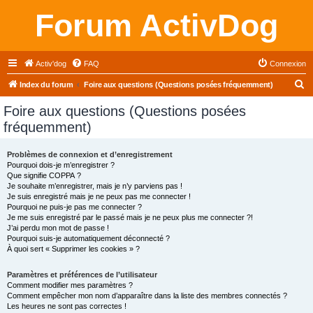
Forum ActivDog
Activ'dog
FAQ
Connexion
R
Index du forum
Foire aux questions (Questions posées fréquemment)
e
Foire aux questions (Questions posées
c
fréquemment)
h
e
Problèmes de connexion et d’enregistrement
Pourquoi dois-je m’enregistrer ?
r
Que signifie COPPA ?
c
Je souhaite m’enregistrer, mais je n’y parviens pas !
Je suis enregistré mais je ne peux pas me connecter !
h
Pourquoi ne puis-je pas me connecter ?
Je me suis enregistré par le passé mais je ne peux plus me connecter ?!
e
J’ai perdu mon mot de passe !
r
Pourquoi suis-je automatiquement déconnecté ?
À quoi sert « Supprimer les cookies » ?
Paramètres et préférences de l’utilisateur
Comment modifier mes paramètres ?
Comment empêcher mon nom d’apparaître dans la liste des membres connectés ?
Les heures ne sont pas correctes !