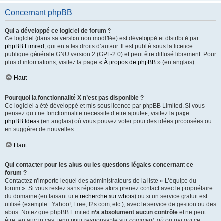
Concernant phpBB
Qui a développé ce logiciel de forum ?
Ce logiciel (dans sa version non modifiée) est développé et distribué par
phpBB Limited
, qui en a les droits d’auteur. Il est publié sous la licence
publique générale GNU version 2 (GPL-2.0) et peut être diffusé librement. Pour
plus d’informations, visitez la page «
À propos de phpBB
» (en anglais).
Haut
Pourquoi la fonctionnalité X n’est pas disponible ?
Ce logiciel a été développé et mis sous licence par phpBB Limited. Si vous
pensez qu’une fonctionnalité nécessite d’être ajoutée, visitez la page
phpBB Ideas
(en anglais) où vous pouvez voter pour des idées proposées ou
en suggérer de nouvelles.
Haut
Qui contacter pour les abus ou les questions légales concernant ce
forum ?
Contactez n’importe lequel des administrateurs de la liste « L’équipe du
forum ». Si vous restez sans réponse alors prenez contact avec le propriétaire
du domaine (en faisant une
recherche sur whois
) ou si un service gratuit est
utilisé (exemple : Yahoo!, Free, f2s.com, etc.), avec le service de gestion ou des
abus. Notez que phpBB Limited
n’a absolument aucun contrôle
et ne peut
être, en aucun cas, tenu pour responsable sur
comment
,
où
ou
par qui
ce