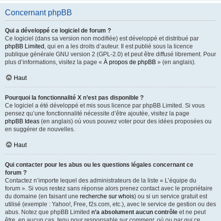
Concernant phpBB
Qui a développé ce logiciel de forum ?
Ce logiciel (dans sa version non modifiée) est développé et distribué par
phpBB Limited
, qui en a les droits d’auteur. Il est publié sous la licence
publique générale GNU version 2 (GPL-2.0) et peut être diffusé librement. Pour
plus d’informations, visitez la page «
À propos de phpBB
» (en anglais).
Haut
Pourquoi la fonctionnalité X n’est pas disponible ?
Ce logiciel a été développé et mis sous licence par phpBB Limited. Si vous
pensez qu’une fonctionnalité nécessite d’être ajoutée, visitez la page
phpBB Ideas
(en anglais) où vous pouvez voter pour des idées proposées ou
en suggérer de nouvelles.
Haut
Qui contacter pour les abus ou les questions légales concernant ce
forum ?
Contactez n’importe lequel des administrateurs de la liste « L’équipe du
forum ». Si vous restez sans réponse alors prenez contact avec le propriétaire
du domaine (en faisant une
recherche sur whois
) ou si un service gratuit est
utilisé (exemple : Yahoo!, Free, f2s.com, etc.), avec le service de gestion ou des
abus. Notez que phpBB Limited
n’a absolument aucun contrôle
et ne peut
être, en aucun cas, tenu pour responsable sur
comment
,
où
ou
par qui
ce