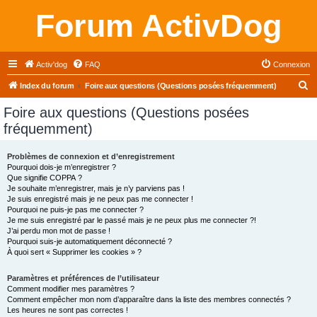
Forum ActivDog
Activ'dog
FAQ
Connexion
R
Index du forum
Foire aux questions (Questions posées fréquemment)
e
Foire aux questions (Questions posées
c
fréquemment)
h
e
Problèmes de connexion et d’enregistrement
Pourquoi dois-je m’enregistrer ?
r
Que signifie COPPA ?
c
Je souhaite m’enregistrer, mais je n’y parviens pas !
Je suis enregistré mais je ne peux pas me connecter !
h
Pourquoi ne puis-je pas me connecter ?
Je me suis enregistré par le passé mais je ne peux plus me connecter ?!
e
J’ai perdu mon mot de passe !
r
Pourquoi suis-je automatiquement déconnecté ?
À quoi sert « Supprimer les cookies » ?
Paramètres et préférences de l’utilisateur
Comment modifier mes paramètres ?
Comment empêcher mon nom d’apparaître dans la liste des membres connectés ?
Les heures ne sont pas correctes !