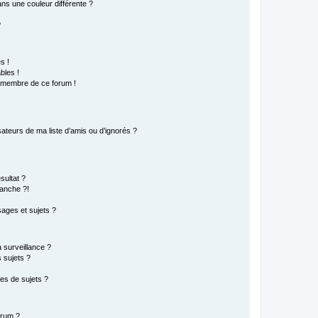
s une couleur différente ?
?
s !
bles !
n membre de ce forum !
ateurs de ma liste d’amis ou d’ignorés ?
sultat ?
anche ?!
ages et sujets ?
a surveillance ?
 sujets ?
es de sujets ?
orum ?