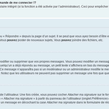
mande de me connecter !?
re intégré (si la fonction a été activée par l’administrateur). Ceci pour empêcher l’u
 « Répondre » depuis la page d’un sujet. Il se peut que vous ayez besoin d’être e
: Vous
pouvez
poster de nouveaux sujets, Vous
pouvez
joindre des fichiers, etc.
modifier ou supprimer que vos propres messages. Vous pouvez modifier un message
lqu’un a déjà répondu au message, un petit texte s’affichera en bas du message ind
n. Ce message n’apparaîtra pas si un modérateur ou un administrateur modifie le mes
ive. Notez que les utilisateurs ne peuvent pas supprimer un message une fois que qu
e l’utilisateur. Une fois créée, vous pouvez cocher
Attacher ma signature
sur le fo
 « Attacher ma signature » à partir du panneau de l’utilisateur (onglet
Préférences 
 à un message en décochant la case
Attacher ma signature
dans le formulaire de ré