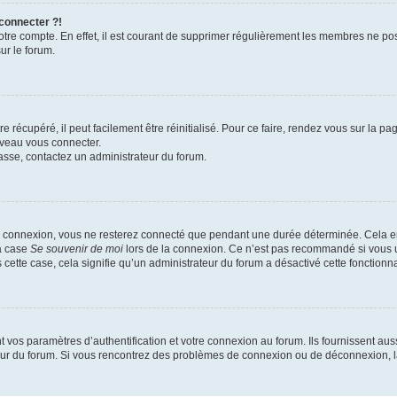
 connecter ?!
votre compte. En effet, il est courant de supprimer régulièrement les membres ne pos
ur le forum.
 récupéré, il peut facilement être réinitialisé. Pour ce faire, rendez vous sur la p
uveau vous connecter.
passe, contactez un administrateur du forum.
e connexion, vous ne resterez connecté que pendant une durée déterminée. Cela em
la case
Se souvenir de moi
lors de la connexion. Ce n’est pas recommandé si vous u
s cette case, cela signifie qu’un administrateur du forum a désactivé cette fonctionna
os paramètres d’authentification et votre connexion au forum. Ils fournissent aussi
teur du forum. Si vous rencontrez des problèmes de connexion ou de déconnexion, l