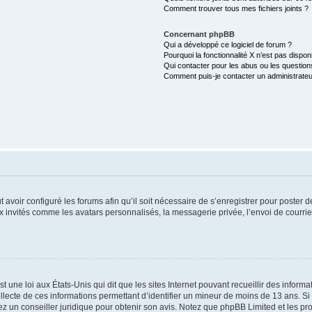
Comment trouver tous mes fichiers joints ?
Concernant phpBB
Qui a développé ce logiciel de forum ?
Pourquoi la fonctionnalité X n’est pas dispon
Qui contacter pour les abus ou les questio
Comment puis-je contacter un administrateu
t avoir configuré les forums afin qu’il soit nécessaire de s’enregistrer pour poster
x invités comme les avatars personnalisés, la messagerie privée, l’envoi de courri
t une loi aux États-Unis qui dit que les sites Internet pouvant recueillir des infor
ollecte de ces informations permettant d’identifier un mineur de moins de 13 ans. S
tez un conseiller juridique pour obtenir son avis. Notez que phpBB Limited et les pr