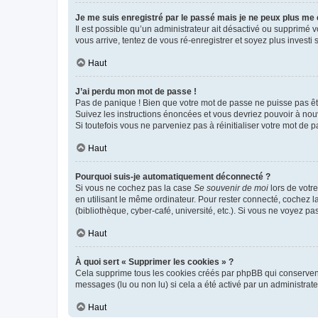
Je me suis enregistré par le passé mais je ne peux plus me
Il est possible qu’un administrateur ait désactivé ou supprimé 
vous arrive, tentez de vous ré-enregistrer et soyez plus investi s
Haut
J’ai perdu mon mot de passe !
Pas de panique ! Bien que votre mot de passe ne puisse pas être
Suivez les instructions énoncées et vous devriez pouvoir à no
Si toutefois vous ne parveniez pas à réinitialiser votre mot de 
Haut
Pourquoi suis-je automatiquement déconnecté ?
Si vous ne cochez pas la case
Se souvenir de moi
lors de votr
en utilisant le même ordinateur. Pour rester connecté, cochez 
(bibliothèque, cyber-café, université, etc.). Si vous ne voyez pa
Haut
À quoi sert « Supprimer les cookies » ?
Cela supprime tous les cookies créés par phpBB qui conservent v
messages (lu ou non lu) si cela a été activé par un administra
Haut