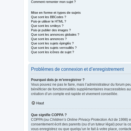
Comment remonter mon sujet ?
Mise en forme et types de sujets
Que sont les BBCodes ?
Puis-je utiliser le HTML ?
Que sont les smileys ?
Puis-je publier des images ?
Que sont les annonces globales ?
Que sont les annonces ?
Que sont les sujets épinglés ?
Que sont les sujets verrouillés ?
Que sont les icônes de sujet ?
Problèmes de connexion et d’enregistrement
Pourquoi dois-je m’enregistrer ?
Vous pouvez ne pas le faire, mais l’administrateur du forum peu
bénéficier de fonctionnalités supplémentaires inaccessibles au
création d’un compte est rapide et vivement conseillée.
Haut
Que signifie COPPA ?
COPPA (ou
Children’s Online Privacy Protection Act
de 1998) es
consentement écrit des parents (ou d’un tuteur légal) pour la c
vous enregistrez ou que quelqu’un le fait à votre place, contac