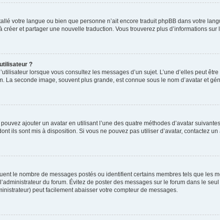
installé votre langue ou bien que personne n’ait encore traduit phpBB dans votre l
s à créer et partager une nouvelle traduction. Vous trouverez plus d’informations sur l
tilisateur ?
utilisateur lorsque vous consultez les messages d’un sujet. L’une d’elles peut êtr
rum. La seconde image, souvent plus grande, est connue sous le nom d’avatar et 
s pouvez ajouter un avatar en utilisant l’une des quatre méthodes d’avatar suivantes 
ont ils sont mis à disposition. Si vous ne pouvez pas utiliser d’avatar, contactez un
iquent le nombre de messages postés ou identifient certains membres tels que les 
ar l’administrateur du forum. Évitez de poster des messages sur le forum dans le seu
ministrateur) peut facilement abaisser votre compteur de messages.