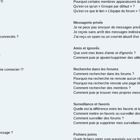
 ?!
Pourquoi certains membres apparaissent dan
Qu’est-ce qu’un « Groupe par défaut » ?
Qu’est-ce que le lien « L’équipe du forum » 
Messagerie privée
Je ne peux pas envoyer de messages privé
Je reçois sans arrêt des messages indésira
 connectés ?
J’ai reçu un spam ou un courriel abusif d’u
Amis et ignorés
Que sont mes listes d’amis et d’ignorés ?
?
Comment puis-je ajouter/supprimer des utilis
Recherche dans les forums
e connecter !?
Comment rechercher dans les forums ?
Pourquoi ma recherche ne renvoie aucun ré
Pourquoi ma recherche renvoie une page bl
Comment rechercher des membres ?
Comment puis-je trouver mes propres mess
Surveillance et favoris
Quelle est la différence entre les favoris et l
Comment mettre en favoris ou surveiller des
Comment surveiller des forums ?
Comment puis-je supprimer mes surveillanc
message ?
Fichiers joints
Quels fichiers joints sont autorisés sur ce f