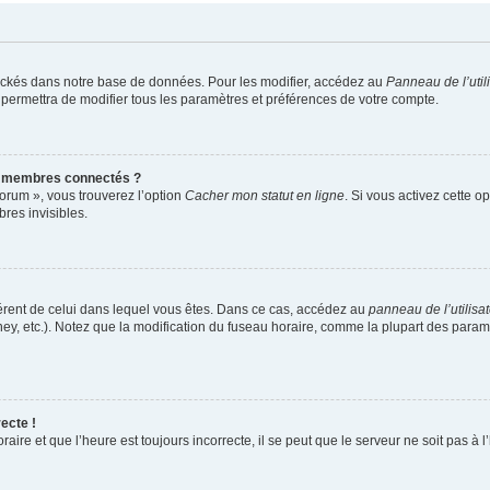
ockés dans notre base de données. Pour les modifier, accédez au
Panneau de l’util
 permettra de modifier tous les paramètres et préférences de votre compte.
s membres connectés ?
forum », vous trouverez l’option
Cacher mon statut en ligne
. Si vous activez cette o
es invisibles.
ifférent de celui dans lequel vous êtes. Dans ce cas, accédez au
panneau de l’utilisa
ney, etc.). Notez que la modification du fuseau horaire, comme la plupart des para
ecte !
aire et que l’heure est toujours incorrecte, il se peut que le serveur ne soit pas à