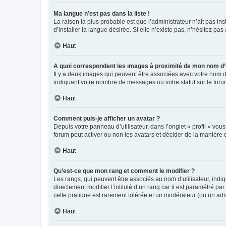
Ma langue n’est pas dans la liste !
La raison la plus probable est que l’administrateur n’ait pas 
d’installer la langue désirée. Si elle n’existe pas, n’hésitez pa
Haut
A quoi correspondent les images à proximité de mon nom d’u
Il y a deux images qui peuvent être associées avec votre nom d’
indiquant votre nombre de messages ou votre statut sur le fo
Haut
Comment puis-je afficher un avatar ?
Depuis votre panneau d’utilisateur, dans l’onglet « profil » vou
forum peut activer ou non les avatars et décider de la manière d
Haut
Qu’est-ce que mon rang et comment le modifier ?
Les rangs, qui peuvent être associés au nom d’utilisateur, ind
directement modifier l’intitulé d’un rang car il est paramétré p
cette pratique est rarement tolérée et un modérateur (ou un ad
Haut