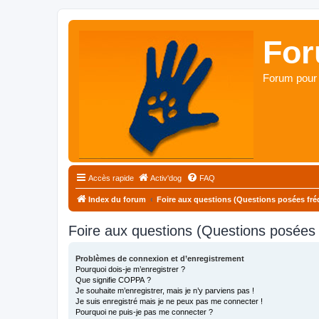
For
Forum pour 
Accès rapide
Activ'dog
FAQ
Index du forum
Foire aux questions (Questions posées f
Foire aux questions (Questions posée
Problèmes de connexion et d’enregistrement
Pourquoi dois-je m’enregistrer ?
Que signifie COPPA ?
Je souhaite m’enregistrer, mais je n’y parviens pas !
Je suis enregistré mais je ne peux pas me connecter !
Pourquoi ne puis-je pas me connecter ?