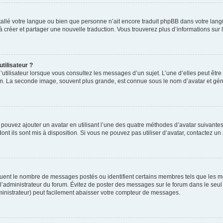
installé votre langue ou bien que personne n’ait encore traduit phpBB dans votre l
s à créer et partager une nouvelle traduction. Vous trouverez plus d’informations sur l
tilisateur ?
utilisateur lorsque vous consultez les messages d’un sujet. L’une d’elles peut êtr
rum. La seconde image, souvent plus grande, est connue sous le nom d’avatar et 
s pouvez ajouter un avatar en utilisant l’une des quatre méthodes d’avatar suivantes 
ont ils sont mis à disposition. Si vous ne pouvez pas utiliser d’avatar, contactez un
iquent le nombre de messages postés ou identifient certains membres tels que les 
ar l’administrateur du forum. Évitez de poster des messages sur le forum dans le seu
ministrateur) peut facilement abaisser votre compteur de messages.