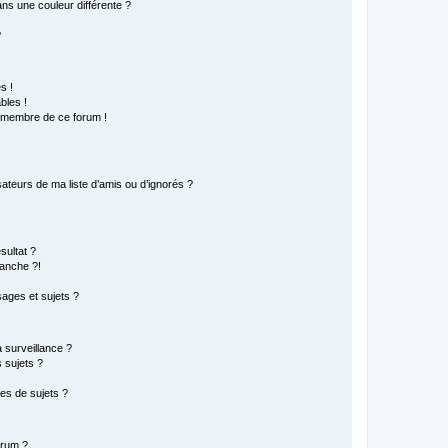
s une couleur différente ?
?
s !
bles !
n membre de ce forum !
ateurs de ma liste d’amis ou d’ignorés ?
sultat ?
anche ?!
ages et sujets ?
a surveillance ?
 sujets ?
es de sujets ?
orum ?