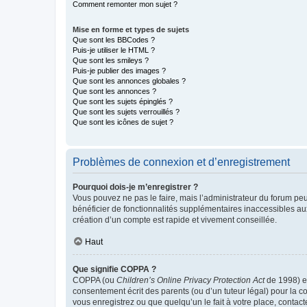
Comment remonter mon sujet ?
Mise en forme et types de sujets
Que sont les BBCodes ?
Puis-je utiliser le HTML ?
Que sont les smileys ?
Puis-je publier des images ?
Que sont les annonces globales ?
Que sont les annonces ?
Que sont les sujets épinglés ?
Que sont les sujets verrouillés ?
Que sont les icônes de sujet ?
Problèmes de connexion et d’enregistrement
Pourquoi dois-je m’enregistrer ?
Vous pouvez ne pas le faire, mais l’administrateur du forum peu
bénéficier de fonctionnalités supplémentaires inaccessibles au
création d’un compte est rapide et vivement conseillée.
Haut
Que signifie COPPA ?
COPPA (ou
Children’s Online Privacy Protection Act
de 1998) es
consentement écrit des parents (ou d’un tuteur légal) pour la c
vous enregistrez ou que quelqu’un le fait à votre place, contac