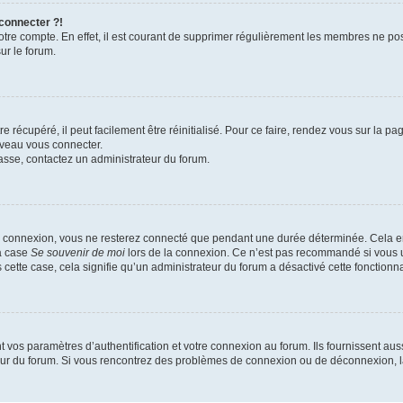
 connecter ?!
votre compte. En effet, il est courant de supprimer régulièrement les membres ne pos
ur le forum.
 récupéré, il peut facilement être réinitialisé. Pour ce faire, rendez vous sur la p
uveau vous connecter.
passe, contactez un administrateur du forum.
e connexion, vous ne resterez connecté que pendant une durée déterminée. Cela em
la case
Se souvenir de moi
lors de la connexion. Ce n’est pas recommandé si vous u
s cette case, cela signifie qu’un administrateur du forum a désactivé cette fonctionna
os paramètres d’authentification et votre connexion au forum. Ils fournissent aussi
teur du forum. Si vous rencontrez des problèmes de connexion ou de déconnexion, l