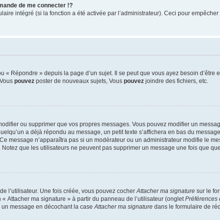
mande de me connecter !?
re intégré (si la fonction a été activée par l’administrateur). Ceci pour empêcher l’u
 « Répondre » depuis la page d’un sujet. Il se peut que vous ayez besoin d’être e
: Vous
pouvez
poster de nouveaux sujets, Vous
pouvez
joindre des fichiers, etc.
modifier ou supprimer que vos propres messages. Vous pouvez modifier un message
lqu’un a déjà répondu au message, un petit texte s’affichera en bas du message ind
n. Ce message n’apparaîtra pas si un modérateur ou un administrateur modifie le mes
ive. Notez que les utilisateurs ne peuvent pas supprimer un message une fois que qu
e l’utilisateur. Une fois créée, vous pouvez cocher
Attacher ma signature
sur le fo
 « Attacher ma signature » à partir du panneau de l’utilisateur (onglet
Préférences 
 à un message en décochant la case
Attacher ma signature
dans le formulaire de ré