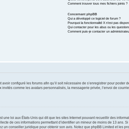
Comment trouver tous mes fichiers joints ?
Concernant phpBB
Qui a développé ce logiciel de forum ?
Pourquoi la fonctionnalité X n’est pas dispon
Qui contacter pour les abus ou les questio
Comment puis-je contacter un administrateu
t avoir configuré les forums afin qu’il soit nécessaire de s’enregistrer pour poster
x invités comme les avatars personnalisés, la messagerie privée, l’envoi de courri
t une loi aux États-Unis qui dit que les sites Internet pouvant recueillir des infor
ollecte de ces informations permettant d’identifier un mineur de moins de 13 ans. S
tez un conseiller juridique pour obtenir son avis. Notez que phpBB Limited et les pr