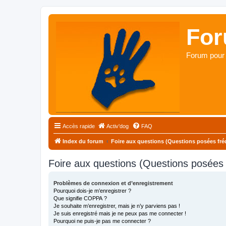
For
Forum pour 
Accès rapide
Activ'dog
FAQ
Index du forum
Foire aux questions (Questions posées f
Foire aux questions (Questions posée
Problèmes de connexion et d’enregistrement
Pourquoi dois-je m’enregistrer ?
Que signifie COPPA ?
Je souhaite m’enregistrer, mais je n’y parviens pas !
Je suis enregistré mais je ne peux pas me connecter !
Pourquoi ne puis-je pas me connecter ?