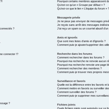
 ?!
Pourquoi certains membres apparaissent dan
Qu’est-ce qu’un « Groupe par défaut » ?
Qu’est-ce que le lien « L’équipe du forum » 
Messagerie privée
Je ne peux pas envoyer de messages privé
Je reçois sans arrêt des messages indésira
 connectés ?
J’ai reçu un spam ou un courriel abusif d’u
Amis et ignorés
Que sont mes listes d’amis et d’ignorés ?
?
Comment puis-je ajouter/supprimer des utilis
Recherche dans les forums
e connecter !?
Comment rechercher dans les forums ?
Pourquoi ma recherche ne renvoie aucun ré
Pourquoi ma recherche renvoie une page bl
Comment rechercher des membres ?
Comment puis-je trouver mes propres mess
Surveillance et favoris
Quelle est la différence entre les favoris et l
Comment mettre en favoris ou surveiller des
Comment surveiller des forums ?
Comment puis-je supprimer mes surveillanc
message ?
Fichiers joints
Quels fichiers joints sont autorisés sur ce f