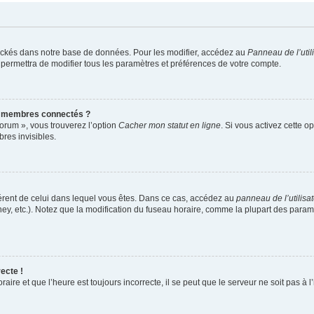
ockés dans notre base de données. Pour les modifier, accédez au
Panneau de l’util
 permettra de modifier tous les paramètres et préférences de votre compte.
s membres connectés ?
forum », vous trouverez l’option
Cacher mon statut en ligne
. Si vous activez cette o
es invisibles.
ifférent de celui dans lequel vous êtes. Dans ce cas, accédez au
panneau de l’utilisa
ney, etc.). Notez que la modification du fuseau horaire, comme la plupart des para
ecte !
aire et que l’heure est toujours incorrecte, il se peut que le serveur ne soit pas à