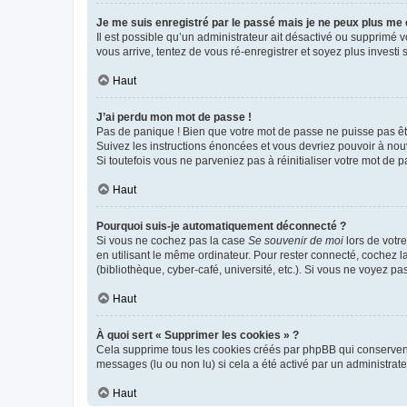
Je me suis enregistré par le passé mais je ne peux plus me
Il est possible qu’un administrateur ait désactivé ou supprimé 
vous arrive, tentez de vous ré-enregistrer et soyez plus investi s
Haut
J’ai perdu mon mot de passe !
Pas de panique ! Bien que votre mot de passe ne puisse pas être
Suivez les instructions énoncées et vous devriez pouvoir à no
Si toutefois vous ne parveniez pas à réinitialiser votre mot de 
Haut
Pourquoi suis-je automatiquement déconnecté ?
Si vous ne cochez pas la case
Se souvenir de moi
lors de votr
en utilisant le même ordinateur. Pour rester connecté, cochez 
(bibliothèque, cyber-café, université, etc.). Si vous ne voyez pa
Haut
À quoi sert « Supprimer les cookies » ?
Cela supprime tous les cookies créés par phpBB qui conservent v
messages (lu ou non lu) si cela a été activé par un administra
Haut