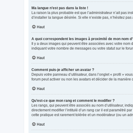
Ma langue n’est pas dans la liste !
La raison la plus probable est que l’administrateur n’ait pas 
d’installer la langue désirée. Si elle n’existe pas, n’hésitez pa
Haut
A quoi correspondent les images à proximité de mon nom d’u
Il y a deux images qui peuvent être associées avec votre nom d’
indiquant votre nombre de messages ou votre statut sur le fo
Haut
Comment puis-je afficher un avatar ?
Depuis votre panneau d’utilisateur, dans l’onglet « profil » vou
forum peut activer ou non les avatars et décider de la manière d
Haut
Qu’est-ce que mon rang et comment le modifier ?
Les rangs, qui peuvent être associés au nom d’utilisateur, ind
directement modifier l’intitulé d’un rang car il est paramétré p
cette pratique est rarement tolérée et un modérateur (ou un ad
Haut