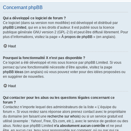
Concernant phpBB
Qui a développé ce logiciel de forum ?
Ce logiciel (dans sa version non modifiée) est développé et distribué par
phpBB Limited
, qui en a les droits d’auteur. Il est publié sous la licence
publique générale GNU version 2 (GPL-2.0) et peut être diffusé librement. Pour
plus d’informations, visitez la page «
À propos de phpBB
» (en anglais).
Haut
Pourquoi la fonctionnalité X n’est pas disponible ?
Ce logiciel a été développé et mis sous licence par phpBB Limited. Si vous
pensez qu’une fonctionnalité nécessite d’être ajoutée, visitez la page
phpBB Ideas
(en anglais) où vous pouvez voter pour des idées proposées ou
en suggérer de nouvelles.
Haut
Qui contacter pour les abus ou les questions légales concernant ce
forum ?
Contactez n’importe lequel des administrateurs de la liste « L’équipe du
forum ». Si vous restez sans réponse alors prenez contact avec le propriétaire
du domaine (en faisant une
recherche sur whois
) ou si un service gratuit est
utilisé (exemple : Yahoo!, Free, f2s.com, etc.), avec le service de gestion ou des
abus. Notez que phpBB Limited
n’a absolument aucun contrôle
et ne peut
être, en aucun cas, tenu pour responsable sur
comment
,
où
ou
par qui
ce