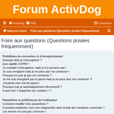
Forum ActivDog
Activ'dog
FAQ
Connexion
R
Index du forum
Foire aux questions (Questions posées fréquemment)
e
Foire aux questions (Questions posées
c
fréquemment)
h
e
Problèmes de connexion et d’enregistrement
Pourquoi dois-je m’enregistrer ?
r
Que signifie COPPA ?
c
Je souhaite m’enregistrer, mais je n’y parviens pas !
Je suis enregistré mais je ne peux pas me connecter !
h
Pourquoi ne puis-je pas me connecter ?
Je me suis enregistré par le passé mais je ne peux plus me connecter ?!
e
J’ai perdu mon mot de passe !
r
Pourquoi suis-je automatiquement déconnecté ?
À quoi sert « Supprimer les cookies » ?
Paramètres et préférences de l’utilisateur
Comment modifier mes paramètres ?
Comment empêcher mon nom d’apparaître dans la liste des membres connectés ?
Les heures ne sont pas correctes !