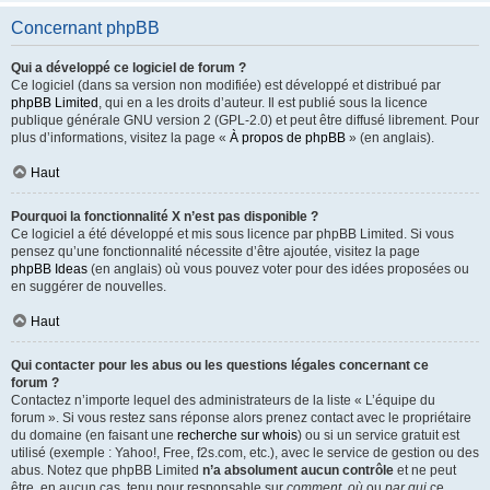
Concernant phpBB
Qui a développé ce logiciel de forum ?
Ce logiciel (dans sa version non modifiée) est développé et distribué par
phpBB Limited
, qui en a les droits d’auteur. Il est publié sous la licence
publique générale GNU version 2 (GPL-2.0) et peut être diffusé librement. Pour
plus d’informations, visitez la page «
À propos de phpBB
» (en anglais).
Haut
Pourquoi la fonctionnalité X n’est pas disponible ?
Ce logiciel a été développé et mis sous licence par phpBB Limited. Si vous
pensez qu’une fonctionnalité nécessite d’être ajoutée, visitez la page
phpBB Ideas
(en anglais) où vous pouvez voter pour des idées proposées ou
en suggérer de nouvelles.
Haut
Qui contacter pour les abus ou les questions légales concernant ce
forum ?
Contactez n’importe lequel des administrateurs de la liste « L’équipe du
forum ». Si vous restez sans réponse alors prenez contact avec le propriétaire
du domaine (en faisant une
recherche sur whois
) ou si un service gratuit est
utilisé (exemple : Yahoo!, Free, f2s.com, etc.), avec le service de gestion ou des
abus. Notez que phpBB Limited
n’a absolument aucun contrôle
et ne peut
être, en aucun cas, tenu pour responsable sur
comment
,
où
ou
par qui
ce