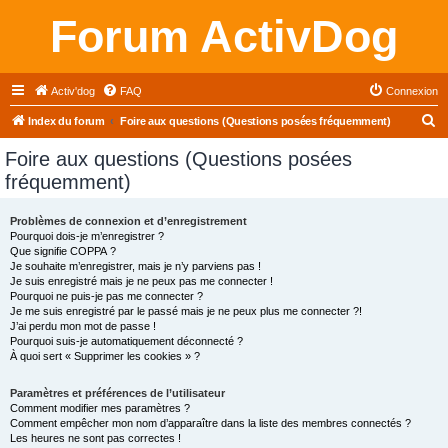
Forum ActivDog
Activ'dog
FAQ
Connexion
R
Index du forum
Foire aux questions (Questions posées fréquemment)
e
Foire aux questions (Questions posées
c
fréquemment)
h
e
Problèmes de connexion et d’enregistrement
Pourquoi dois-je m’enregistrer ?
r
Que signifie COPPA ?
c
Je souhaite m’enregistrer, mais je n’y parviens pas !
Je suis enregistré mais je ne peux pas me connecter !
h
Pourquoi ne puis-je pas me connecter ?
Je me suis enregistré par le passé mais je ne peux plus me connecter ?!
e
J’ai perdu mon mot de passe !
r
Pourquoi suis-je automatiquement déconnecté ?
À quoi sert « Supprimer les cookies » ?
Paramètres et préférences de l’utilisateur
Comment modifier mes paramètres ?
Comment empêcher mon nom d’apparaître dans la liste des membres connectés ?
Les heures ne sont pas correctes !