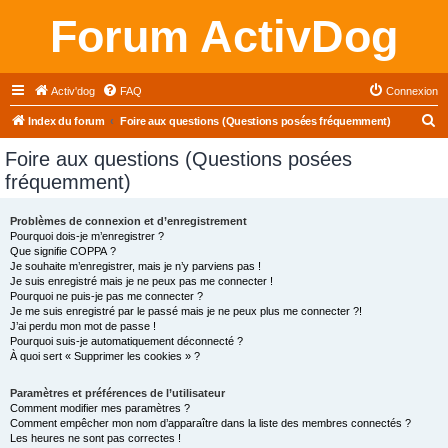
Forum ActivDog
Activ'dog
FAQ
Connexion
R
Index du forum
Foire aux questions (Questions posées fréquemment)
e
Foire aux questions (Questions posées
c
fréquemment)
h
e
Problèmes de connexion et d’enregistrement
Pourquoi dois-je m’enregistrer ?
r
Que signifie COPPA ?
c
Je souhaite m’enregistrer, mais je n’y parviens pas !
Je suis enregistré mais je ne peux pas me connecter !
h
Pourquoi ne puis-je pas me connecter ?
Je me suis enregistré par le passé mais je ne peux plus me connecter ?!
e
J’ai perdu mon mot de passe !
r
Pourquoi suis-je automatiquement déconnecté ?
À quoi sert « Supprimer les cookies » ?
Paramètres et préférences de l’utilisateur
Comment modifier mes paramètres ?
Comment empêcher mon nom d’apparaître dans la liste des membres connectés ?
Les heures ne sont pas correctes !