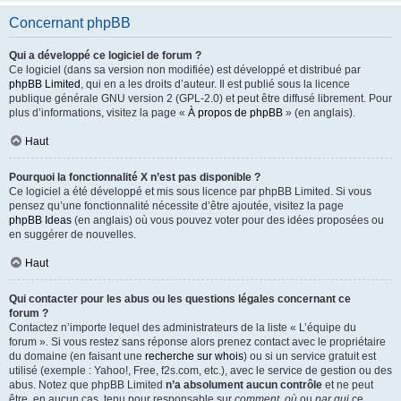
Concernant phpBB
Qui a développé ce logiciel de forum ?
Ce logiciel (dans sa version non modifiée) est développé et distribué par
phpBB Limited
, qui en a les droits d’auteur. Il est publié sous la licence
publique générale GNU version 2 (GPL-2.0) et peut être diffusé librement. Pour
plus d’informations, visitez la page «
À propos de phpBB
» (en anglais).
Haut
Pourquoi la fonctionnalité X n’est pas disponible ?
Ce logiciel a été développé et mis sous licence par phpBB Limited. Si vous
pensez qu’une fonctionnalité nécessite d’être ajoutée, visitez la page
phpBB Ideas
(en anglais) où vous pouvez voter pour des idées proposées ou
en suggérer de nouvelles.
Haut
Qui contacter pour les abus ou les questions légales concernant ce
forum ?
Contactez n’importe lequel des administrateurs de la liste « L’équipe du
forum ». Si vous restez sans réponse alors prenez contact avec le propriétaire
du domaine (en faisant une
recherche sur whois
) ou si un service gratuit est
utilisé (exemple : Yahoo!, Free, f2s.com, etc.), avec le service de gestion ou des
abus. Notez que phpBB Limited
n’a absolument aucun contrôle
et ne peut
être, en aucun cas, tenu pour responsable sur
comment
,
où
ou
par qui
ce