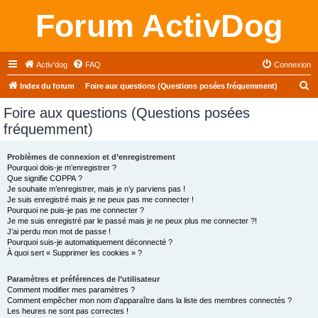
Forum ActivDog
Activ'dog
FAQ
Connexion
R
Index du forum
Foire aux questions (Questions posées fréquemment)
e
Foire aux questions (Questions posées
c
fréquemment)
h
e
Problèmes de connexion et d’enregistrement
Pourquoi dois-je m’enregistrer ?
r
Que signifie COPPA ?
c
Je souhaite m’enregistrer, mais je n’y parviens pas !
Je suis enregistré mais je ne peux pas me connecter !
h
Pourquoi ne puis-je pas me connecter ?
Je me suis enregistré par le passé mais je ne peux plus me connecter ?!
e
J’ai perdu mon mot de passe !
r
Pourquoi suis-je automatiquement déconnecté ?
À quoi sert « Supprimer les cookies » ?
Paramètres et préférences de l’utilisateur
Comment modifier mes paramètres ?
Comment empêcher mon nom d’apparaître dans la liste des membres connectés ?
Les heures ne sont pas correctes !