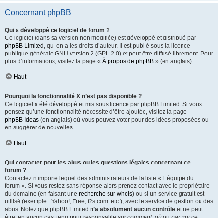
Concernant phpBB
Qui a développé ce logiciel de forum ?
Ce logiciel (dans sa version non modifiée) est développé et distribué par
phpBB Limited
, qui en a les droits d’auteur. Il est publié sous la licence
publique générale GNU version 2 (GPL-2.0) et peut être diffusé librement. Pour
plus d’informations, visitez la page «
À propos de phpBB
» (en anglais).
Haut
Pourquoi la fonctionnalité X n’est pas disponible ?
Ce logiciel a été développé et mis sous licence par phpBB Limited. Si vous
pensez qu’une fonctionnalité nécessite d’être ajoutée, visitez la page
phpBB Ideas
(en anglais) où vous pouvez voter pour des idées proposées ou
en suggérer de nouvelles.
Haut
Qui contacter pour les abus ou les questions légales concernant ce
forum ?
Contactez n’importe lequel des administrateurs de la liste « L’équipe du
forum ». Si vous restez sans réponse alors prenez contact avec le propriétaire
du domaine (en faisant une
recherche sur whois
) ou si un service gratuit est
utilisé (exemple : Yahoo!, Free, f2s.com, etc.), avec le service de gestion ou des
abus. Notez que phpBB Limited
n’a absolument aucun contrôle
et ne peut
être, en aucun cas, tenu pour responsable sur
comment
,
où
ou
par qui
ce