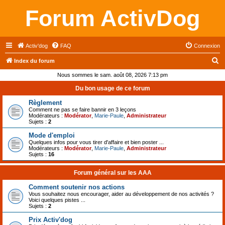
Forum ActivDog
Activ'dog
FAQ
Connexion
R
Index du forum
e
Nous sommes le sam. août 08, 2026 7:13 pm
c
Du bon usage de ce forum
h
Règlement
e
Comment ne pas se faire bannir en 3 leçons
Modérateurs :
Modérator
,
Marie-Paule
,
Administrateur
r
Sujets :
2
c
Mode d'emploi
Quelques infos pour vous tirer d'affaire et bien poster ...
h
Modérateurs :
Modérator
,
Marie-Paule
,
Administrateur
Sujets :
16
e
r
Forum général sur les AAA
Comment soutenir nos actions
Vous souhaitez nous encourager, aider au développement de nos activités ?
Voici quelques pistes ...
Sujets :
2
Prix Activ'dog