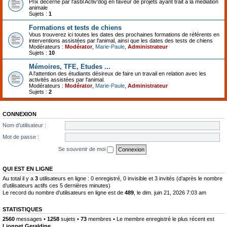
Prix décerné par l'asbl Activ'dog en faveur de projets ayant trait à la médiation
animale
Sujets :
1
Formations et tests de chiens
Vous trouverez ici toutes les dates des prochaines formations de référents en
interventions assistées par l'animal, ainsi que les dates des tests de chiens
Modérateurs :
Modérator
,
Marie-Paule
,
Administrateur
Sujets :
10
Mémoires, TFE, Etudes ...
A l'attention des étudiants désireux de faire un travail en relation avec les
activités assistées par l'animal.
Modérateurs :
Modérator
,
Marie-Paule
,
Administrateur
Sujets :
2
CONNEXION
Nom d’utilisateur :
Mot de passe :
Se souvenir de moi
QUI EST EN LIGNE
Au total il y a
3
utilisateurs en ligne : 0 enregistré, 0 invisible et 3 invités (d’après le nombre
d’utilisateurs actifs ces 5 dernières minutes)
Le record du nombre d’utilisateurs en ligne est de
489
, le dim. juin 21, 2026 7:03 am
STATISTIQUES
2560
messages •
1258
sujets •
73
membres • Le membre enregistré le plus récent est
Lionnet Geraldine
.