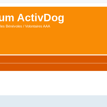
um ActivDog
les Bénévoles / Volontaires AAA