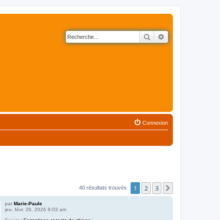
Rechercher
Recherche avancé
Connexion
1
2
3
Suivante
40 résultats trouvés
par
Marie-Paule
jeu. févr. 26, 2026 9:03 am