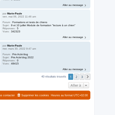
Aller au message
par
Marie-Paule
ven. mai 06, 2022 11:46 am
Forum :
Formations et tests de chiens
Sujet :
9 et 10 juillet Module de formation "lecture à un chien"
Réponses :
5
Vues :
342323
Aller au message
par
Marie-Paule
mer. mars 30, 2022 9:47 am
Forum :
Prix Activ'dog
Sujet :
Prix Activ'dog 2022
Réponses :
0
Vues :
48415
Aller au message
1
2
3
Suivante
40 résultats trouvés
Aller à
s contacter
Supprimer les cookies
Heures au format
UTC+02:00