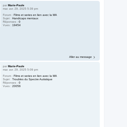
par
Marie-Paule
mar. avr. 29, 2025 5:39 pm
Forum :
Films et series en lien avec la MA
Sujet :
Handicaps mentaux
Réponses :
0
Vues :
19454
Aller au message
par
Marie-Paule
mar. avr. 29, 2025 5:09 pm
Forum :
Films et series en lien avec la MA
Sujet :
Troubles du Spectre Autistique
Réponses :
0
Vues :
20056