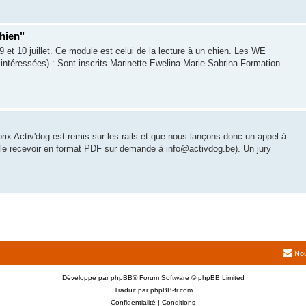
chien"
et 10 juillet. Ce module est celui de la lecture à un chien. Les WE
intéressées) : Sont inscrits Marinette Ewelina Marie Sabrina Formation
rix Activ'dog est remis sur les rails et que nous lançons donc un appel à
de le recevoir en format PDF sur demande à info@activdog.be). Un jury
Nou
Développé par
phpBB
® Forum Software © phpBB Limited
Traduit par
phpBB-fr.com
Confidentialité
|
Conditions