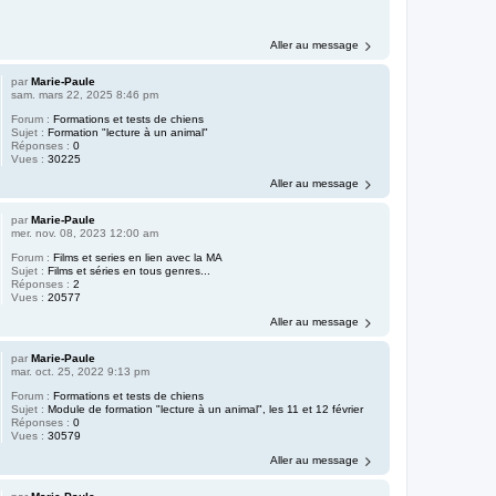
Aller au message
par
Marie-Paule
sam. mars 22, 2025 8:46 pm
Forum :
Formations et tests de chiens
Sujet :
Formation "lecture à un animal"
Réponses :
0
Vues :
30225
Aller au message
par
Marie-Paule
mer. nov. 08, 2023 12:00 am
Forum :
Films et series en lien avec la MA
Sujet :
Films et séries en tous genres...
Réponses :
2
Vues :
20577
Aller au message
par
Marie-Paule
mar. oct. 25, 2022 9:13 pm
Forum :
Formations et tests de chiens
Sujet :
Module de formation "lecture à un animal", les 11 et 12 février
Réponses :
0
Vues :
30579
Aller au message