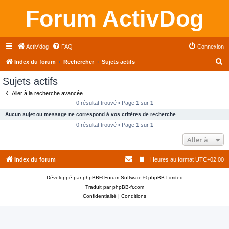
Forum ActivDog
Activ'dog
FAQ
Connexion
R
Index du forum
Rechercher
Sujets actifs
e
Sujets actifs
c
Aller à la recherche avancée
h
0 résultat trouvé • Page
1
sur
1
e
Aucun sujet ou message ne correspond à vos critères de recherche.
r
0 résultat trouvé • Page
1
sur
1
c
Aller à
h
Index du forum
Heures au format
UTC+02:00
e
r
Développé par
phpBB
® Forum Software © phpBB Limited
Traduit par
phpBB-fr.com
Confidentialité
|
Conditions