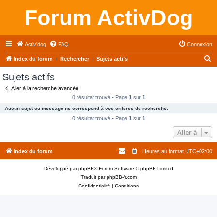
Forum ActivDog
Activ'dog
FAQ
Connexion
R
Index du forum
Rechercher
Sujets actifs
e
Sujets actifs
c
Aller à la recherche avancée
h
0 résultat trouvé • Page
1
sur
1
e
Aucun sujet ou message ne correspond à vos critères de recherche.
r
0 résultat trouvé • Page
1
sur
1
c
Aller à
h
Index du forum
Heures au format
UTC+02:00
e
r
Développé par
phpBB
® Forum Software © phpBB Limited
Traduit par
phpBB-fr.com
Confidentialité
|
Conditions