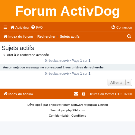
Forum ActivDog
Activ'dog
FAQ
Connexion
R
Index du forum
Rechercher
Sujets actifs
e
Sujets actifs
c
Aller à la recherche avancée
h
0 résultat trouvé • Page
1
sur
1
e
Aucun sujet ou message ne correspond à vos critères de recherche.
r
0 résultat trouvé • Page
1
sur
1
c
Aller à
h
Index du forum
Heures au format
UTC+02:00
e
r
Développé par
phpBB
® Forum Software © phpBB Limited
Traduit par
phpBB-fr.com
Confidentialité
|
Conditions