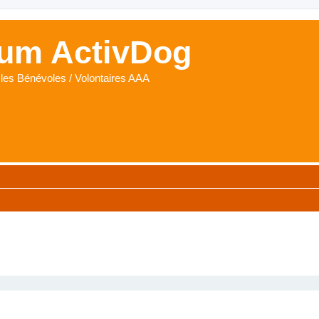
um ActivDog
les Bénévoles / Volontaires AAA