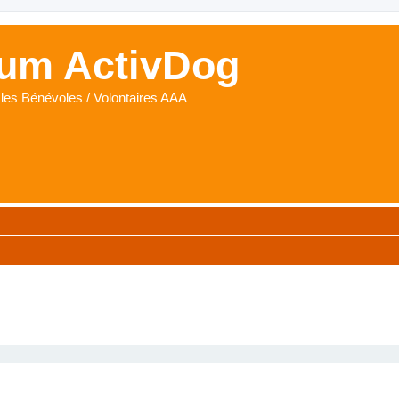
um ActivDog
les Bénévoles / Volontaires AAA