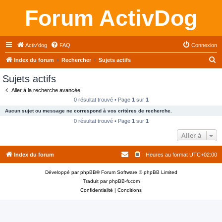
Forum ActivDog
Activ'dog
FAQ
Connexion
R
Index du forum
Rechercher
Sujets actifs
e
Sujets actifs
c
Aller à la recherche avancée
h
0 résultat trouvé • Page
1
sur
1
e
Aucun sujet ou message ne correspond à vos critères de recherche.
r
0 résultat trouvé • Page
1
sur
1
c
Aller à
h
Index du forum
Heures au format
UTC+02:00
e
r
Développé par
phpBB
® Forum Software © phpBB Limited
Traduit par
phpBB-fr.com
Confidentialité
|
Conditions