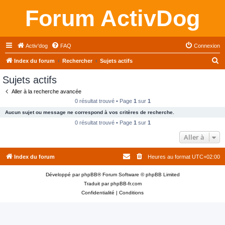
Forum ActivDog
Activ'dog
FAQ
Connexion
R
Index du forum
Rechercher
Sujets actifs
e
Sujets actifs
c
Aller à la recherche avancée
h
0 résultat trouvé • Page
1
sur
1
e
Aucun sujet ou message ne correspond à vos critères de recherche.
r
0 résultat trouvé • Page
1
sur
1
c
Aller à
h
Index du forum
Heures au format
UTC+02:00
e
r
Développé par
phpBB
® Forum Software © phpBB Limited
Traduit par
phpBB-fr.com
Confidentialité
|
Conditions