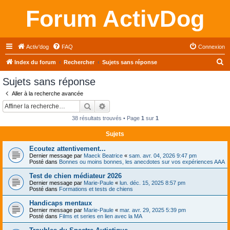
Forum ActivDog
Activ'dog
FAQ
Connexion
R
Index du forum
Rechercher
Sujets sans réponse
e
Sujets sans réponse
c
Aller à la recherche avancée
h
Rechercher
Recherche avancée
e
38 résultats trouvés • Page
1
sur
1
r
Sujets
c
Ecoutez attentivement...
h
Dernier message par
Maeck Beatrice
«
sam. avr. 04, 2026 9:47 pm
e
Posté dans
Bonnes ou moins bonnes, les anecdotes sur vos expériences AAA
r
Test de chien médiateur 2026
Dernier message par
Marie-Paule
«
lun. déc. 15, 2025 8:57 pm
Posté dans
Formations et tests de chiens
Handicaps mentaux
Dernier message par
Marie-Paule
«
mar. avr. 29, 2025 5:39 pm
Posté dans
Films et series en lien avec la MA