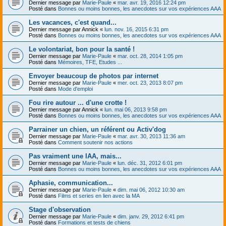
Dernier message par
Marie-Paule
«
mar. avr. 19, 2016 12:24 pm
Posté dans
Bonnes ou moins bonnes, les anecdotes sur vos expériences AAA
Les vacances, c'est quand...
Dernier message par
Annick
«
lun. nov. 16, 2015 6:31 pm
Posté dans
Bonnes ou moins bonnes, les anecdotes sur vos expériences AAA
Le volontariat, bon pour la santé !
Dernier message par
Marie-Paule
«
mar. oct. 28, 2014 1:05 pm
Posté dans
Mémoires, TFE, Etudes ...
Envoyer beaucoup de photos par internet
Dernier message par
Marie-Paule
«
mer. oct. 23, 2013 8:07 pm
Posté dans
Mode d'emploi
Fou rire autour ... d'une crotte !
Dernier message par
Annick
«
lun. mai 06, 2013 9:58 pm
Posté dans
Bonnes ou moins bonnes, les anecdotes sur vos expériences AAA
Parrainer un chien, un référent ou Activ'dog
Dernier message par
Marie-Paule
«
mar. avr. 30, 2013 11:36 am
Posté dans
Comment soutenir nos actions
Pas vraiment une IAA, mais...
Dernier message par
Marie-Paule
«
lun. déc. 31, 2012 6:01 pm
Posté dans
Bonnes ou moins bonnes, les anecdotes sur vos expériences AAA
Aphasie, communication...
Dernier message par
Marie-Paule
«
dim. mai 06, 2012 10:30 am
Posté dans
Films et series en lien avec la MA
Stage d'observation
Dernier message par
Marie-Paule
«
dim. janv. 29, 2012 6:41 pm
Posté dans
Formations et tests de chiens