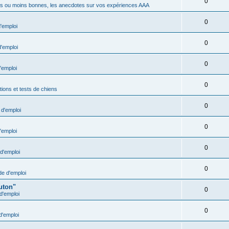
0
s ou moins bonnes, les anecdotes sur vos expériences AAA
0
'emploi
0
'emploi
0
'emploi
0
ions et tests de chiens
0
d'emploi
0
'emploi
0
d'emploi
0
e d'emploi
uton"
0
d'emploi
0
'emploi