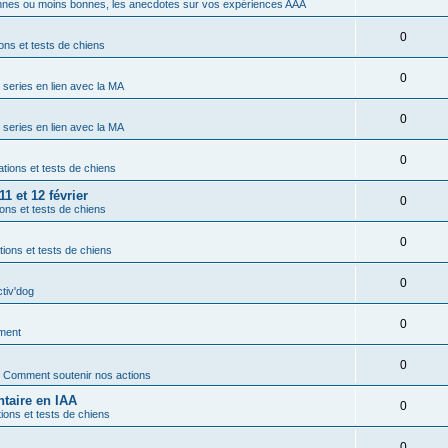
nes ou moins bonnes, les anecdotes sur vos expériences AAA
0
ons et tests de chiens
0
t series en lien avec la MA
0
t series en lien avec la MA
0
tions et tests de chiens
1 et 12 février
0
ons et tests de chiens
0
ions et tests de chiens
0
ctiv'dog
0
ment
0
s
Comment soutenir nos actions
taire en IAA
0
ions et tests de chiens
0