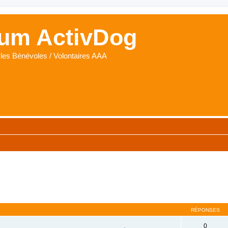
um ActivDog
les Bénévoles / Volontaires AAA
RÉPONSES
0