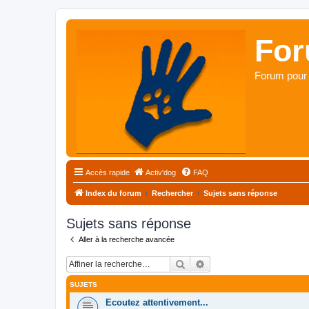
For
Forum pour 
Accès rapide
Activ'dog
FAQ
Index du forum
Rechercher
Sujets sans réponse
Sujets sans réponse
Aller à la recherche avancée
Rechercher
Recherche avancée
SUJETS
Ecoutez attentivement...