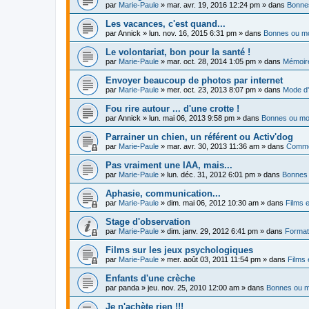
par
Marie-Paule
»
mar. avr. 19, 2016 12:24 pm
» dans
Bonnes
Les vacances, c'est quand...
par
Annick
»
lun. nov. 16, 2015 6:31 pm
» dans
Bonnes ou mo
Le volontariat, bon pour la santé !
par
Marie-Paule
»
mar. oct. 28, 2014 1:05 pm
» dans
Mémoire
Envoyer beaucoup de photos par internet
par
Marie-Paule
»
mer. oct. 23, 2013 8:07 pm
» dans
Mode d'
Fou rire autour ... d'une crotte !
par
Annick
»
lun. mai 06, 2013 9:58 pm
» dans
Bonnes ou moi
Parrainer un chien, un référent ou Activ'dog
par
Marie-Paule
»
mar. avr. 30, 2013 11:36 am
» dans
Commen
Pas vraiment une IAA, mais...
par
Marie-Paule
»
lun. déc. 31, 2012 6:01 pm
» dans
Bonnes 
Aphasie, communication...
par
Marie-Paule
»
dim. mai 06, 2012 10:30 am
» dans
Films e
Stage d'observation
par
Marie-Paule
»
dim. janv. 29, 2012 6:41 pm
» dans
Formati
Films sur les jeux psychologiques
par
Marie-Paule
»
mer. août 03, 2011 11:54 pm
» dans
Films 
Enfants d'une crèche
par
panda
»
jeu. nov. 25, 2010 12:00 am
» dans
Bonnes ou m
Je n'achète rien !!!