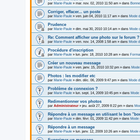
par
Marie-Paule
»
mar. nov. 02, 2010 11:50 am
» dans
Bonne
Corriger, effacer... un poste
par
Marie-Paule
»
ven. juin 04, 2010 11:17 am
» dans
Mode d
Prudence
par
Marie-Paule
»
dim. mai 30, 2010 10:14 am
» dans
Mode d
Re: Comment afficher une photo sur le forum ?
par
Marie-Paule
»
ven. nov. 14, 2008 1:58 am
» dans
Mode d
Procédure d'inscription
par
Marie-Paule
»
lun. janv. 18, 2010 10:28 am
» dans
Format
Créer un nouveau message
par
Marie-Paule
»
ven. janv. 15, 2010 10:32 pm
» dans
Mode 
Photos : les modifier etc
par
Marie-Paule
»
dim. déc. 06, 2009 9:47 pm
» dans
Mode d
Problème de connexion ?
par
Marie-Paule
»
lun. sept. 14, 2009 10:45 pm
» dans
Mode 
Redimentionner vos photos
par
Administrateur
»
jeu. août 27, 2009 8:22 pm
» dans
Mod
Répondre à un message en utilisant le bon "bo
par
Marie-Paule
»
dim. févr. 01, 2009 11:42 pm
» dans
Mode 
Répondre à un message
par
Marie-Paule
»
lun. janv. 12, 2009 10:26 am
» dans
Mode d
Supprimer un message