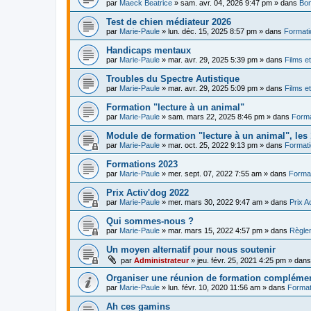
par
Maeck Beatrice
»
sam. avr. 04, 2026 9:47 pm
» dans
Bon
Test de chien médiateur 2026
par
Marie-Paule
»
lun. déc. 15, 2025 8:57 pm
» dans
Formati
Handicaps mentaux
par
Marie-Paule
»
mar. avr. 29, 2025 5:39 pm
» dans
Films e
Troubles du Spectre Autistique
par
Marie-Paule
»
mar. avr. 29, 2025 5:09 pm
» dans
Films e
Formation "lecture à un animal"
par
Marie-Paule
»
sam. mars 22, 2025 8:46 pm
» dans
Forma
Module de formation "lecture à un animal", les 1
par
Marie-Paule
»
mar. oct. 25, 2022 9:13 pm
» dans
Formati
Formations 2023
par
Marie-Paule
»
mer. sept. 07, 2022 7:55 am
» dans
Format
Prix Activ'dog 2022
par
Marie-Paule
»
mer. mars 30, 2022 9:47 am
» dans
Prix A
Qui sommes-nous ?
par
Marie-Paule
»
mar. mars 15, 2022 4:57 pm
» dans
Règle
Un moyen alternatif pour nous soutenir
par
Administrateur
»
jeu. févr. 25, 2021 4:25 pm
» dan
Organiser une réunion de formation complémen
par
Marie-Paule
»
lun. févr. 10, 2020 11:56 am
» dans
Format
Ah ces gamins