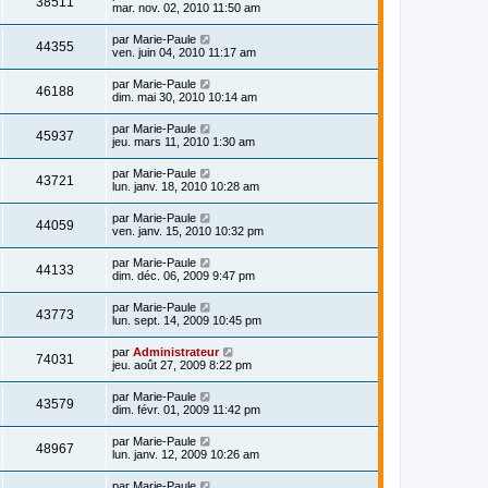
38511
mar. nov. 02, 2010 11:50 am
par
Marie-Paule
44355
ven. juin 04, 2010 11:17 am
par
Marie-Paule
46188
dim. mai 30, 2010 10:14 am
par
Marie-Paule
45937
jeu. mars 11, 2010 1:30 am
par
Marie-Paule
43721
lun. janv. 18, 2010 10:28 am
par
Marie-Paule
44059
ven. janv. 15, 2010 10:32 pm
par
Marie-Paule
44133
dim. déc. 06, 2009 9:47 pm
par
Marie-Paule
43773
lun. sept. 14, 2009 10:45 pm
par
Administrateur
74031
jeu. août 27, 2009 8:22 pm
par
Marie-Paule
43579
dim. févr. 01, 2009 11:42 pm
par
Marie-Paule
48967
lun. janv. 12, 2009 10:26 am
par
Marie-Paule