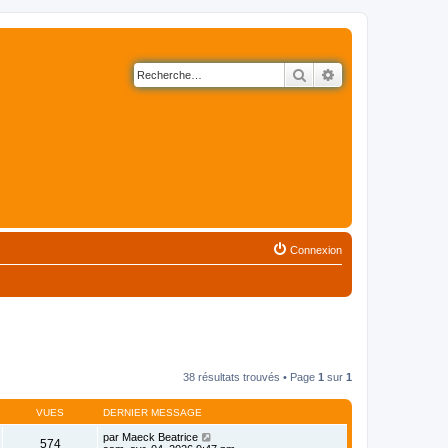
Rechercher
Recherche avancé
Connexion
38 résultats trouvés • Page
1
sur
1
VUES
DERNIER MESSAGE
par
Maeck Beatrice
574