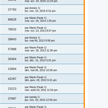
mar. avr. 19, 2016 12:24 pm
par
Annick
37793
lun. nov. 16, 2015 6:31 pm
par
Marie-Paule
68628
mar. oct. 28, 2014 1:05 pm
par
Marie-Paule
78032
mer. oct. 23, 2013 8:07 pm
par
Annick
38843
lun. mai 06, 2013 9:58 pm
par
Marie-Paule
57888
mar. avr. 30, 2013 11:36 am
par
Marie-Paule
39364
lun. déc. 31, 2012 6:01 pm
par
Marie-Paule
15904
dim. mai 06, 2012 10:30 am
par
Marie-Paule
42287
dim. janv. 29, 2012 6:41 pm
par
Marie-Paule
15213
mer. août 03, 2011 11:54 pm
par
panda
37887
jeu. nov. 25, 2010 12:00 am
par
Marie-Paule