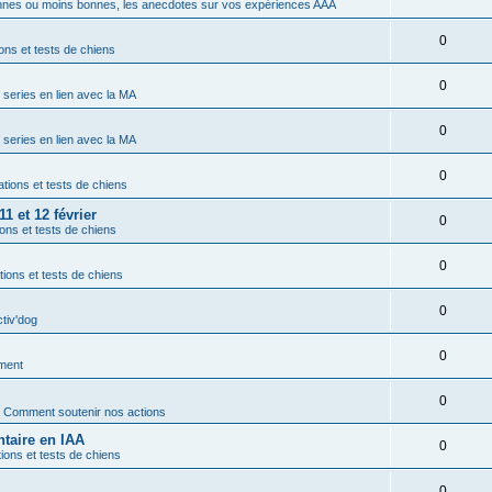
nes ou moins bonnes, les anecdotes sur vos expériences AAA
0
ons et tests de chiens
0
t series en lien avec la MA
0
t series en lien avec la MA
0
tions et tests de chiens
1 et 12 février
0
ons et tests de chiens
0
ions et tests de chiens
0
ctiv'dog
0
ment
0
s
Comment soutenir nos actions
taire en IAA
0
ions et tests de chiens
0