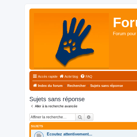
For
Forum pour 
Accès rapide
Activ'dog
FAQ
Index du forum
Rechercher
Sujets sans réponse
Sujets sans réponse
Aller à la recherche avancée
Rechercher
Recherche avancée
SUJETS
Ecoutez attentivement...