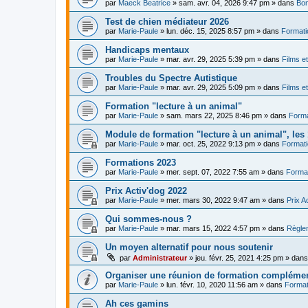
par
Maeck Beatrice
»
sam. avr. 04, 2026 9:47 pm
» dans
Bon
Test de chien médiateur 2026
par
Marie-Paule
»
lun. déc. 15, 2025 8:57 pm
» dans
Formati
Handicaps mentaux
par
Marie-Paule
»
mar. avr. 29, 2025 5:39 pm
» dans
Films e
Troubles du Spectre Autistique
par
Marie-Paule
»
mar. avr. 29, 2025 5:09 pm
» dans
Films e
Formation "lecture à un animal"
par
Marie-Paule
»
sam. mars 22, 2025 8:46 pm
» dans
Forma
Module de formation "lecture à un animal", les 1
par
Marie-Paule
»
mar. oct. 25, 2022 9:13 pm
» dans
Formati
Formations 2023
par
Marie-Paule
»
mer. sept. 07, 2022 7:55 am
» dans
Format
Prix Activ'dog 2022
par
Marie-Paule
»
mer. mars 30, 2022 9:47 am
» dans
Prix A
Qui sommes-nous ?
par
Marie-Paule
»
mar. mars 15, 2022 4:57 pm
» dans
Règle
Un moyen alternatif pour nous soutenir
par
Administrateur
»
jeu. févr. 25, 2021 4:25 pm
» dan
Organiser une réunion de formation complémen
par
Marie-Paule
»
lun. févr. 10, 2020 11:56 am
» dans
Format
Ah ces gamins