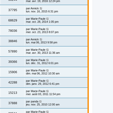
mar. avr. 19, 2016 12:24 pm
par
Annick
37795
lun. nov. 16, 2015 6:31 pm
par
Marie-Paule
68629
mar. oct. 28, 2014 1:05 pm
par
Marie-Paule
78036
mer. oct. 23, 2013 8:07 pm
par
Annick
38846
lun. mai 06, 2013 9:58 pm
par
Marie-Paule
57890
mar. avr. 30, 2013 11:36 am
par
Marie-Paule
39366
lun. déc. 31, 2012 6:01 pm
par
Marie-Paule
15906
dim. mai 06, 2012 10:30 am
par
Marie-Paule
42288
dim. janv. 29, 2012 6:41 pm
par
Marie-Paule
15213
mer. août 03, 2011 11:54 pm
par
panda
37888
jeu. nov. 25, 2010 12:00 am
par
Marie-Paule