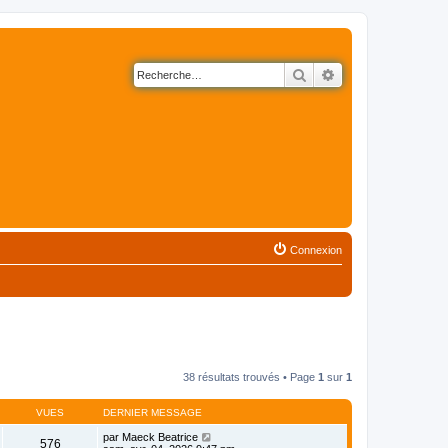
Rechercher
Recherche avancé
Connexion
38 résultats trouvés • Page
1
sur
1
VUES
DERNIER MESSAGE
par
Maeck Beatrice
576