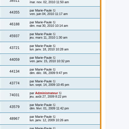
38511
mar. nov. 02, 2010 11:50 am
par
Marie-Paule
44355
ven. juin 04, 2010 11:17 am
par
Marie-Paule
46188
dim. mai 30, 2010 10:14 am
par
Marie-Paule
45937
jeu. mars 11, 2010 1:30 am
par
Marie-Paule
43721
lun. janv. 18, 2010 10:28 am
par
Marie-Paule
44059
ven. janv. 15, 2010 10:32 pm
par
Marie-Paule
44134
dim. déc. 06, 2009 9:47 pm
par
Marie-Paule
43774
lun. sept. 14, 2009 10:45 pm
par
Administrateur
74031
jeu. août 27, 2009 8:22 pm
par
Marie-Paule
43579
dim. févr. 01, 2009 11:42 pm
par
Marie-Paule
48967
lun. janv. 12, 2009 10:26 am
par
Marie-Paule