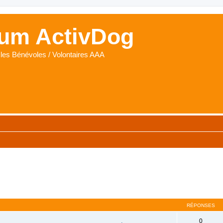
um ActivDog
les Bénévoles / Volontaires AAA
RÉPONSES
0