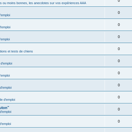
0
s ou moins bonnes, les anecdotes sur vos expériences AAA
0
'emploi
0
'emploi
0
'emploi
0
ions et tests de chiens
0
d'emploi
0
'emploi
0
d'emploi
0
e d'emploi
uton"
0
d'emploi
0
'emploi