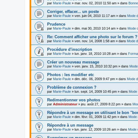
par
Marie-Paule
»
mar. nov. 02, 2010 11:50 am
» dans
Bonne
Corriger, effacer... un poste
par
Marie-Paule
»
ven. juin 04, 2010 11:17 am
» dans
Mode d
Prudence
par
Marie-Paule
»
dim. mai 30, 2010 10:14 am
» dans
Mode d
Re: Comment afficher une photo sur le forum ?
par
Marie-Paule
»
ven. nov. 14, 2008 1:58 am
» dans
Mode d
Procédure d'inscription
par
Marie-Paule
»
lun. janv. 18, 2010 10:28 am
» dans
Format
Créer un nouveau message
par
Marie-Paule
»
ven. janv. 15, 2010 10:32 pm
» dans
Mode 
Photos : les modifier etc
par
Marie-Paule
»
dim. déc. 06, 2009 9:47 pm
» dans
Mode d
Problème de connexion ?
par
Marie-Paule
»
lun. sept. 14, 2009 10:45 pm
» dans
Mode 
Redimentionner vos photos
par
Administrateur
»
jeu. août 27, 2009 8:22 pm
» dans
Mod
Répondre à un message en utilisant le bon "bo
par
Marie-Paule
»
dim. févr. 01, 2009 11:42 pm
» dans
Mode 
Répondre à un message
par
Marie-Paule
»
lun. janv. 12, 2009 10:26 am
» dans
Mode d
Supprimer un message