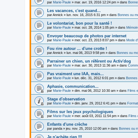
par
Marie-Paule
»
mar. avr. 19, 2016 12:24 pm
» dans
Bonnes
Les vacances, c'est quand...
par
Annick
»
lun. nov. 16, 2015 6:31 pm
» dans
Bonnes ou mo
Le volontariat, bon pour la santé !
par
Marie-Paule
»
mar. oct. 28, 2014 1:05 pm
» dans
Mémoire
Envoyer beaucoup de photos par internet
par
Marie-Paule
»
mer. oct. 23, 2013 8:07 pm
» dans
Mode d'
Fou rire autour ... d'une crotte !
par
Annick
»
lun. mai 06, 2013 9:58 pm
» dans
Bonnes ou moi
Parrainer un chien, un référent ou Activ'dog
par
Marie-Paule
»
mar. avr. 30, 2013 11:36 am
» dans
Commen
Pas vraiment une IAA, mais...
par
Marie-Paule
»
lun. déc. 31, 2012 6:01 pm
» dans
Bonnes 
Aphasie, communication...
par
Marie-Paule
»
dim. mai 06, 2012 10:30 am
» dans
Films e
Stage d'observation
par
Marie-Paule
»
dim. janv. 29, 2012 6:41 pm
» dans
Formati
Films sur les jeux psychologiques
par
Marie-Paule
»
mer. août 03, 2011 11:54 pm
» dans
Films 
Enfants d'une crèche
par
panda
»
jeu. nov. 25, 2010 12:00 am
» dans
Bonnes ou m
Je n'achète rien !!!