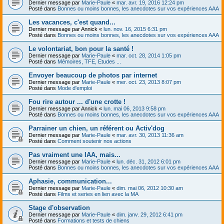
Dernier message par
Marie-Paule
«
mar. avr. 19, 2016 12:24 pm
Posté dans
Bonnes ou moins bonnes, les anecdotes sur vos expériences AAA
Les vacances, c'est quand...
Dernier message par
Annick
«
lun. nov. 16, 2015 6:31 pm
Posté dans
Bonnes ou moins bonnes, les anecdotes sur vos expériences AAA
Le volontariat, bon pour la santé !
Dernier message par
Marie-Paule
«
mar. oct. 28, 2014 1:05 pm
Posté dans
Mémoires, TFE, Etudes ...
Envoyer beaucoup de photos par internet
Dernier message par
Marie-Paule
«
mer. oct. 23, 2013 8:07 pm
Posté dans
Mode d'emploi
Fou rire autour ... d'une crotte !
Dernier message par
Annick
«
lun. mai 06, 2013 9:58 pm
Posté dans
Bonnes ou moins bonnes, les anecdotes sur vos expériences AAA
Parrainer un chien, un référent ou Activ'dog
Dernier message par
Marie-Paule
«
mar. avr. 30, 2013 11:36 am
Posté dans
Comment soutenir nos actions
Pas vraiment une IAA, mais...
Dernier message par
Marie-Paule
«
lun. déc. 31, 2012 6:01 pm
Posté dans
Bonnes ou moins bonnes, les anecdotes sur vos expériences AAA
Aphasie, communication...
Dernier message par
Marie-Paule
«
dim. mai 06, 2012 10:30 am
Posté dans
Films et series en lien avec la MA
Stage d'observation
Dernier message par
Marie-Paule
«
dim. janv. 29, 2012 6:41 pm
Posté dans
Formations et tests de chiens