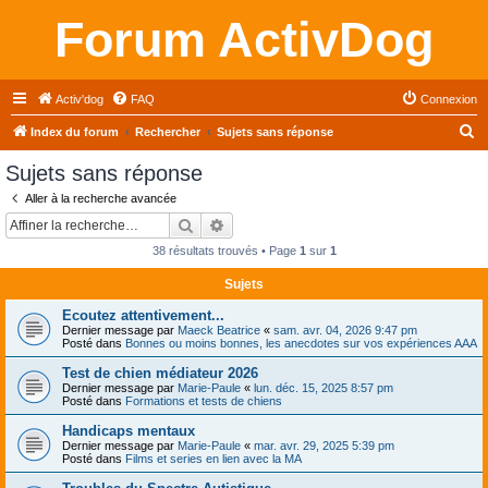
Forum ActivDog
Activ'dog
FAQ
Connexion
R
Index du forum
Rechercher
Sujets sans réponse
e
Sujets sans réponse
c
Aller à la recherche avancée
h
Rechercher
Recherche avancée
e
38 résultats trouvés • Page
1
sur
1
r
Sujets
c
Ecoutez attentivement...
h
Dernier message par
Maeck Beatrice
«
sam. avr. 04, 2026 9:47 pm
e
Posté dans
Bonnes ou moins bonnes, les anecdotes sur vos expériences AAA
r
Test de chien médiateur 2026
Dernier message par
Marie-Paule
«
lun. déc. 15, 2025 8:57 pm
Posté dans
Formations et tests de chiens
Handicaps mentaux
Dernier message par
Marie-Paule
«
mar. avr. 29, 2025 5:39 pm
Posté dans
Films et series en lien avec la MA