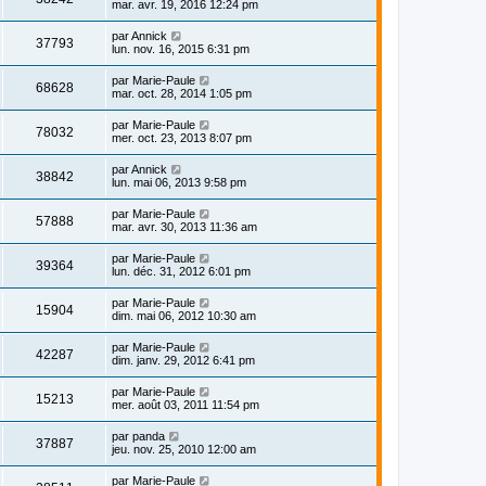
mar. avr. 19, 2016 12:24 pm
par
Annick
37793
lun. nov. 16, 2015 6:31 pm
par
Marie-Paule
68628
mar. oct. 28, 2014 1:05 pm
par
Marie-Paule
78032
mer. oct. 23, 2013 8:07 pm
par
Annick
38842
lun. mai 06, 2013 9:58 pm
par
Marie-Paule
57888
mar. avr. 30, 2013 11:36 am
par
Marie-Paule
39364
lun. déc. 31, 2012 6:01 pm
par
Marie-Paule
15904
dim. mai 06, 2012 10:30 am
par
Marie-Paule
42287
dim. janv. 29, 2012 6:41 pm
par
Marie-Paule
15213
mer. août 03, 2011 11:54 pm
par
panda
37887
jeu. nov. 25, 2010 12:00 am
par
Marie-Paule