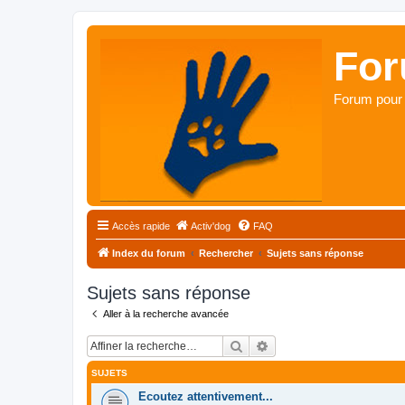
For
Forum pour 
Accès rapide
Activ'dog
FAQ
Index du forum
Rechercher
Sujets sans réponse
Sujets sans réponse
Aller à la recherche avancée
Rechercher
Recherche avancée
SUJETS
Ecoutez attentivement...