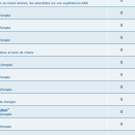
0
s ou moins bonnes, les anecdotes sur vos expériences AAA
0
'emploi
0
'emploi
0
'emploi
0
ions et tests de chiens
0
d'emploi
0
'emploi
0
d'emploi
0
e d'emploi
uton"
0
d'emploi
0
'emploi