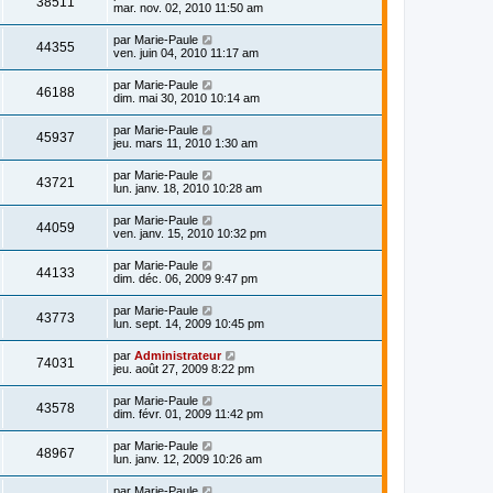
38511
mar. nov. 02, 2010 11:50 am
par
Marie-Paule
44355
ven. juin 04, 2010 11:17 am
par
Marie-Paule
46188
dim. mai 30, 2010 10:14 am
par
Marie-Paule
45937
jeu. mars 11, 2010 1:30 am
par
Marie-Paule
43721
lun. janv. 18, 2010 10:28 am
par
Marie-Paule
44059
ven. janv. 15, 2010 10:32 pm
par
Marie-Paule
44133
dim. déc. 06, 2009 9:47 pm
par
Marie-Paule
43773
lun. sept. 14, 2009 10:45 pm
par
Administrateur
74031
jeu. août 27, 2009 8:22 pm
par
Marie-Paule
43578
dim. févr. 01, 2009 11:42 pm
par
Marie-Paule
48967
lun. janv. 12, 2009 10:26 am
par
Marie-Paule