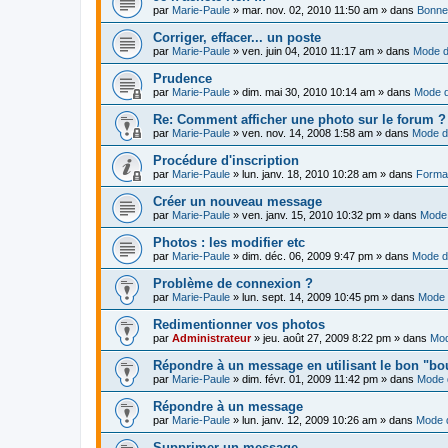
par
Marie-Paule
»
mar. nov. 02, 2010 11:50 am
» dans
Bonne
Corriger, effacer... un poste
par
Marie-Paule
»
ven. juin 04, 2010 11:17 am
» dans
Mode d
Prudence
par
Marie-Paule
»
dim. mai 30, 2010 10:14 am
» dans
Mode d
Re: Comment afficher une photo sur le forum ?
par
Marie-Paule
»
ven. nov. 14, 2008 1:58 am
» dans
Mode d
Procédure d'inscription
par
Marie-Paule
»
lun. janv. 18, 2010 10:28 am
» dans
Format
Créer un nouveau message
par
Marie-Paule
»
ven. janv. 15, 2010 10:32 pm
» dans
Mode 
Photos : les modifier etc
par
Marie-Paule
»
dim. déc. 06, 2009 9:47 pm
» dans
Mode d
Problème de connexion ?
par
Marie-Paule
»
lun. sept. 14, 2009 10:45 pm
» dans
Mode 
Redimentionner vos photos
par
Administrateur
»
jeu. août 27, 2009 8:22 pm
» dans
Mod
Répondre à un message en utilisant le bon "bo
par
Marie-Paule
»
dim. févr. 01, 2009 11:42 pm
» dans
Mode 
Répondre à un message
par
Marie-Paule
»
lun. janv. 12, 2009 10:26 am
» dans
Mode d
Supprimer un message