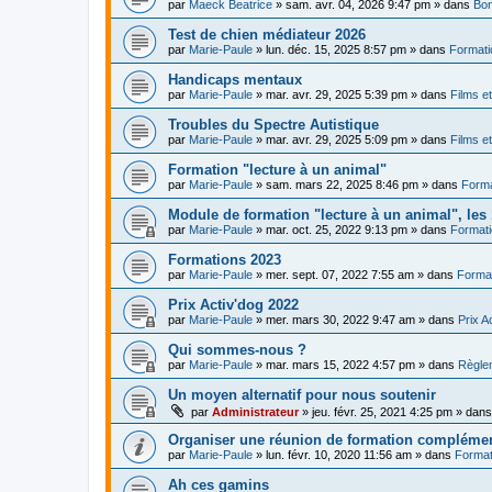
par
Maeck Beatrice
»
sam. avr. 04, 2026 9:47 pm
» dans
Bon
Test de chien médiateur 2026
par
Marie-Paule
»
lun. déc. 15, 2025 8:57 pm
» dans
Formati
Handicaps mentaux
par
Marie-Paule
»
mar. avr. 29, 2025 5:39 pm
» dans
Films e
Troubles du Spectre Autistique
par
Marie-Paule
»
mar. avr. 29, 2025 5:09 pm
» dans
Films e
Formation "lecture à un animal"
par
Marie-Paule
»
sam. mars 22, 2025 8:46 pm
» dans
Forma
Module de formation "lecture à un animal", les 1
par
Marie-Paule
»
mar. oct. 25, 2022 9:13 pm
» dans
Formati
Formations 2023
par
Marie-Paule
»
mer. sept. 07, 2022 7:55 am
» dans
Format
Prix Activ'dog 2022
par
Marie-Paule
»
mer. mars 30, 2022 9:47 am
» dans
Prix A
Qui sommes-nous ?
par
Marie-Paule
»
mar. mars 15, 2022 4:57 pm
» dans
Règle
Un moyen alternatif pour nous soutenir
par
Administrateur
»
jeu. févr. 25, 2021 4:25 pm
» dan
Organiser une réunion de formation complémen
par
Marie-Paule
»
lun. févr. 10, 2020 11:56 am
» dans
Format
Ah ces gamins