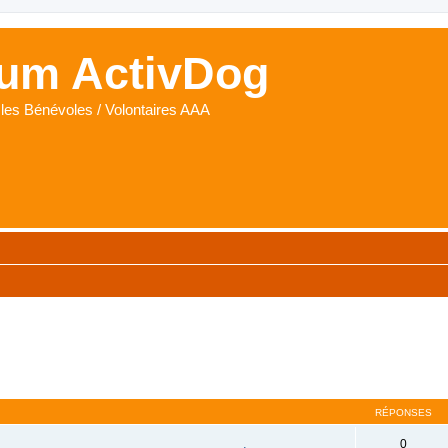
um ActivDog
les Bénévoles / Volontaires AAA
RÉPONSES
0