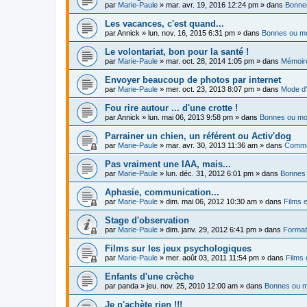
par
Marie-Paule
»
mar. avr. 19, 2016 12:24 pm
» dans
Bonnes
Les vacances, c'est quand...
par
Annick
»
lun. nov. 16, 2015 6:31 pm
» dans
Bonnes ou mo
Le volontariat, bon pour la santé !
par
Marie-Paule
»
mar. oct. 28, 2014 1:05 pm
» dans
Mémoire
Envoyer beaucoup de photos par internet
par
Marie-Paule
»
mer. oct. 23, 2013 8:07 pm
» dans
Mode d'
Fou rire autour ... d'une crotte !
par
Annick
»
lun. mai 06, 2013 9:58 pm
» dans
Bonnes ou moi
Parrainer un chien, un référent ou Activ'dog
par
Marie-Paule
»
mar. avr. 30, 2013 11:36 am
» dans
Commen
Pas vraiment une IAA, mais...
par
Marie-Paule
»
lun. déc. 31, 2012 6:01 pm
» dans
Bonnes 
Aphasie, communication...
par
Marie-Paule
»
dim. mai 06, 2012 10:30 am
» dans
Films e
Stage d'observation
par
Marie-Paule
»
dim. janv. 29, 2012 6:41 pm
» dans
Formati
Films sur les jeux psychologiques
par
Marie-Paule
»
mer. août 03, 2011 11:54 pm
» dans
Films 
Enfants d'une crèche
par
panda
»
jeu. nov. 25, 2010 12:00 am
» dans
Bonnes ou m
Je n'achète rien !!!