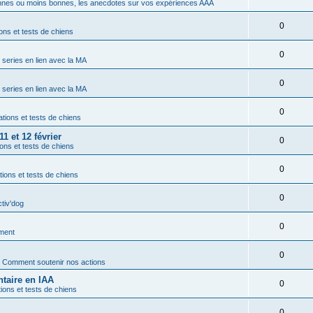
nes ou moins bonnes, les anecdotes sur vos expériences AAA
0
ons et tests de chiens
0
t series en lien avec la MA
0
t series en lien avec la MA
0
tions et tests de chiens
1 et 12 février
0
ons et tests de chiens
0
ions et tests de chiens
0
ctiv'dog
0
ment
0
s
Comment soutenir nos actions
taire en IAA
0
ions et tests de chiens
0