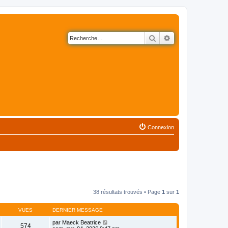
Rechercher
Recherche avancé
Connexion
38 résultats trouvés • Page
1
sur
1
VUES
DERNIER MESSAGE
par
Maeck Beatrice
574