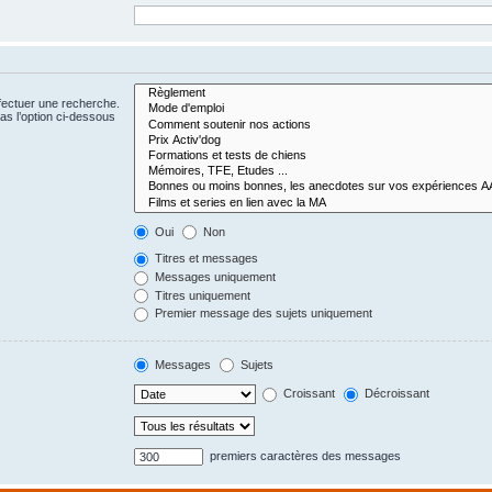
fectuer une recherche.
s l’option ci-dessous
Oui
Non
Titres et messages
Messages uniquement
Titres uniquement
Premier message des sujets uniquement
Messages
Sujets
Croissant
Décroissant
premiers caractères des messages