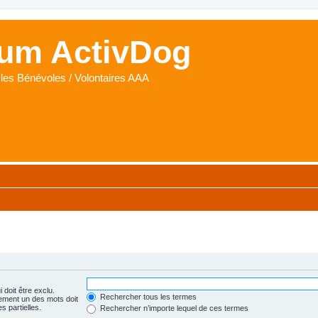
um ActivDog
les Bénévoles / Volontaires AAA
 doit être exclu.
Rechercher tous les termes
ement un des mots doit
s partielles.
Rechercher n’importe lequel de ces termes