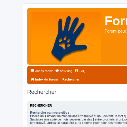
For
Forum pour 
Accès rapide
Activ'dog
FAQ
Index du forum
Rechercher
Rechercher
RECHERCHER
Recherche par mots-clés :
Placez un
+
devant un mot qui doit être trouvé et un
-
devant un mot qui
Saisissez une suite de mots séparés par des
|
entre crochets si uniqu
être trouvé. Utilisez le caractère « * » comme joker pour des recherche