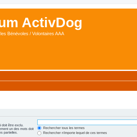
um ActivDog
les Bénévoles / Volontaires AAA
 doit être exclu.
Rechercher tous les termes
ement un des mots doit
s partielles.
Rechercher n’importe lequel de ces termes