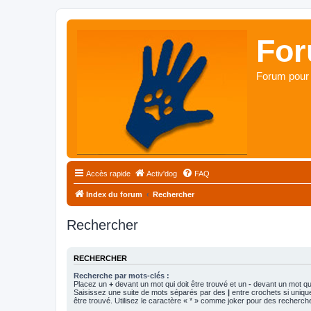
For
Forum pour 
Accès rapide
Activ'dog
FAQ
Index du forum
Rechercher
Rechercher
RECHERCHER
Recherche par mots-clés :
Placez un
+
devant un mot qui doit être trouvé et un
-
devant un mot qui
Saisissez une suite de mots séparés par des
|
entre crochets si uniqu
être trouvé. Utilisez le caractère « * » comme joker pour des recherche