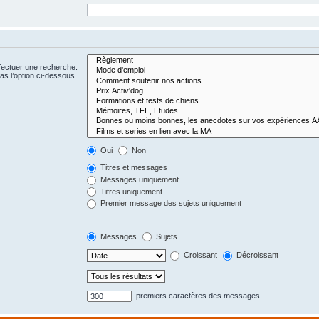
fectuer une recherche.
s l’option ci-dessous
Oui
Non
Titres et messages
Messages uniquement
Titres uniquement
Premier message des sujets uniquement
Messages
Sujets
Croissant
Décroissant
premiers caractères des messages