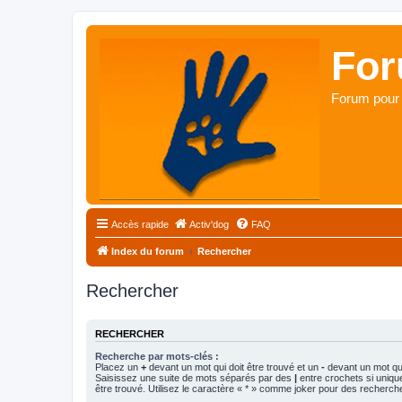
For
Forum pour 
Accès rapide
Activ'dog
FAQ
Index du forum
Rechercher
Rechercher
RECHERCHER
Recherche par mots-clés :
Placez un
+
devant un mot qui doit être trouvé et un
-
devant un mot qui
Saisissez une suite de mots séparés par des
|
entre crochets si uniqu
être trouvé. Utilisez le caractère « * » comme joker pour des recherche