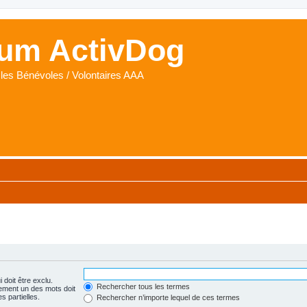
um ActivDog
les Bénévoles / Volontaires AAA
 doit être exclu.
Rechercher tous les termes
ement un des mots doit
s partielles.
Rechercher n’importe lequel de ces termes