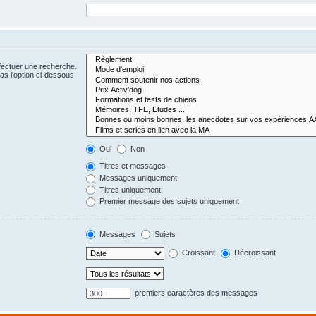
fectuer une recherche.
s l’option ci-dessous
Oui
Non
Titres et messages
Messages uniquement
Titres uniquement
Premier message des sujets uniquement
Messages
Sujets
Croissant
Décroissant
premiers caractères des messages