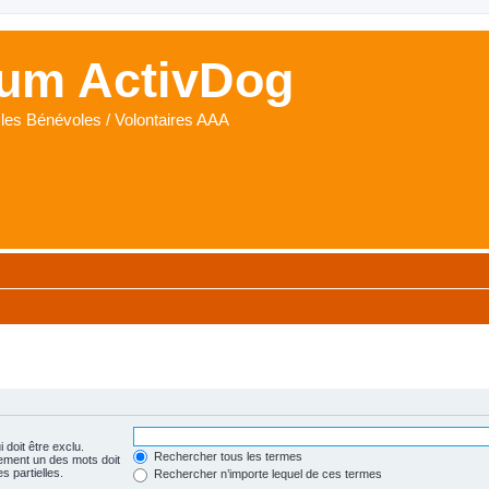
um ActivDog
les Bénévoles / Volontaires AAA
 doit être exclu.
Rechercher tous les termes
ement un des mots doit
s partielles.
Rechercher n’importe lequel de ces termes