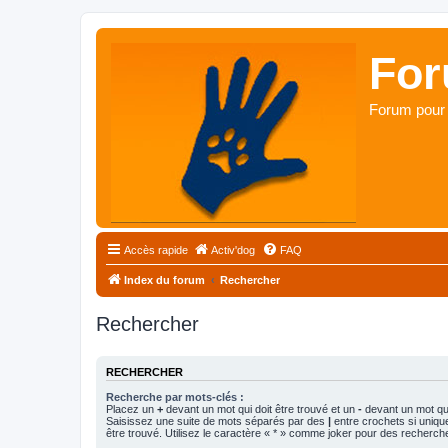
For
Forum pour 
Accès rapide
Activ'dog
FAQ
Index du forum
Rechercher
Rechercher
RECHERCHER
Recherche par mots-clés :
Placez un
+
devant un mot qui doit être trouvé et un
-
devant un mot qui
Saisissez une suite de mots séparés par des
|
entre crochets si uniqu
être trouvé. Utilisez le caractère « * » comme joker pour des recherche