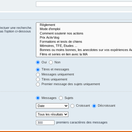
fectuer une recherche.
s l’option ci-dessous
Oui
Non
Titres et messages
Messages uniquement
Titres uniquement
Premier message des sujets uniquement
Messages
Sujets
Croissant
Décroissant
premiers caractères des messages