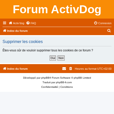
Forum ActivDog
Activ'dog
FAQ
Connexion
R
Index du forum
e
Supprimer les cookies
c
h
Êtes-vous sûr de vouloir supprimer tous les cookies de ce forum ?
e
r
c
Index du forum
Heures au format
UTC+02:00
h
Développé par
phpBB
® Forum Software © phpBB Limited
e
Traduit par
phpBB-fr.com
r
Confidentialité
|
Conditions