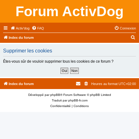
Forum ActivDog
Activ'dog
FAQ
Connexion
R
Index du forum
e
Supprimer les cookies
c
h
Êtes-vous sûr de vouloir supprimer tous les cookies de ce forum ?
e
r
c
Index du forum
Heures au format
UTC+02:00
h
Développé par
phpBB
® Forum Software © phpBB Limited
e
Traduit par
phpBB-fr.com
r
Confidentialité
|
Conditions