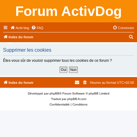
Forum ActivDog
Activ'dog
FAQ
Connexion
R
Index du forum
e
Supprimer les cookies
c
h
Êtes-vous sûr de vouloir supprimer tous les cookies de ce forum ?
e
r
c
Index du forum
Heures au format
UTC+02:00
h
Développé par
phpBB
® Forum Software © phpBB Limited
e
Traduit par
phpBB-fr.com
r
Confidentialité
|
Conditions