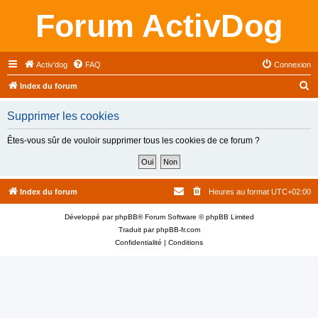
Forum ActivDog
Activ'dog
FAQ
Connexion
R
Index du forum
e
Supprimer les cookies
c
h
Êtes-vous sûr de vouloir supprimer tous les cookies de ce forum ?
e
r
c
Index du forum
Heures au format
UTC+02:00
h
Développé par
phpBB
® Forum Software © phpBB Limited
e
Traduit par
phpBB-fr.com
r
Confidentialité
|
Conditions