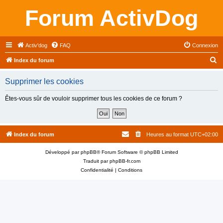
Forum ActivDog
Activ'dog
FAQ
Connexion
R
Index du forum
e
Supprimer les cookies
c
h
Êtes-vous sûr de vouloir supprimer tous les cookies de ce forum ?
e
r
c
Index du forum
Heures au format
UTC+02:00
h
Développé par
phpBB
® Forum Software © phpBB Limited
e
Traduit par
phpBB-fr.com
r
Confidentialité
|
Conditions