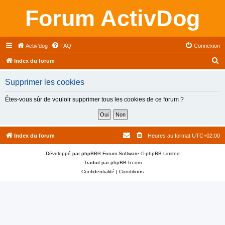
Forum ActivDog
Activ'dog
FAQ
Connexion
R
Index du forum
e
Supprimer les cookies
c
h
Êtes-vous sûr de vouloir supprimer tous les cookies de ce forum ?
e
r
c
Index du forum
Heures au format
UTC+02:00
h
Développé par
phpBB
® Forum Software © phpBB Limited
e
Traduit par
phpBB-fr.com
r
Confidentialité
|
Conditions