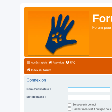
For
Forum pour 
Accès rapide
Activ'dog
FAQ
Index du forum
Connexion
Nom d’utilisateur :
Mot de passe :
Se souvenir de moi
Cacher mon statut en ligne pour 