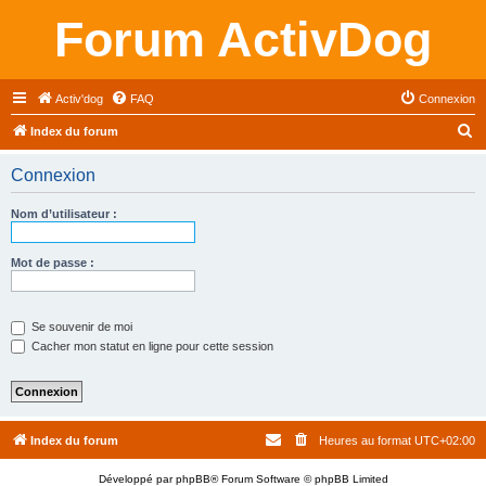
Forum ActivDog
Activ'dog
FAQ
Connexion
R
Index du forum
e
Connexion
c
h
Nom d’utilisateur :
e
r
Mot de passe :
c
h
Se souvenir de moi
e
Cacher mon statut en ligne pour cette session
r
Index du forum
Heures au format
UTC+02:00
Développé par
phpBB
® Forum Software © phpBB Limited