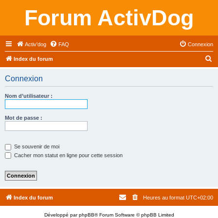
Forum ActivDog
Activ'dog
FAQ
Connexion
R
Index du forum
e
Connexion
c
h
Nom d’utilisateur :
e
r
Mot de passe :
c
h
Se souvenir de moi
e
Cacher mon statut en ligne pour cette session
r
Index du forum
Heures au format
UTC+02:00
Développé par
phpBB
® Forum Software © phpBB Limited