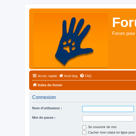
For
Forum pour 
Accès rapide
Activ'dog
FAQ
Index du forum
Connexion
Nom d’utilisateur :
Mot de passe :
Se souvenir de moi
Cacher mon statut en ligne pour 