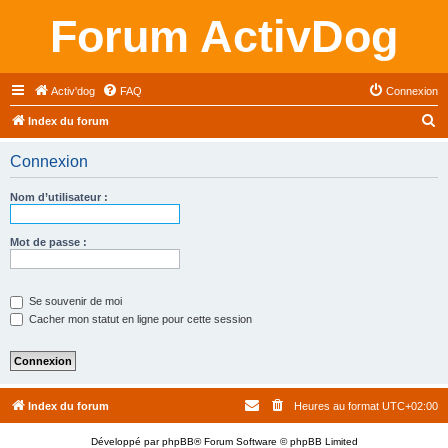
Forum ActivDog
Activ'dog
FAQ
Connexion
R
Index du forum
e
Connexion
c
h
Nom d’utilisateur :
e
r
Mot de passe :
c
h
Se souvenir de moi
e
Cacher mon statut en ligne pour cette session
r
Index du forum
Heures au format
UTC+02:00
Développé par
phpBB
® Forum Software © phpBB Limited