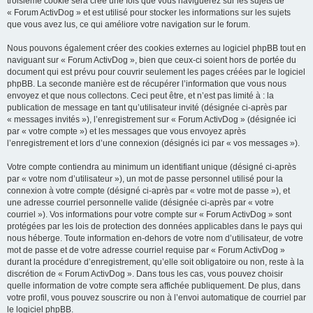
troisième cookie sera créé une fois que vous naviguerez sur les sujets de
« Forum ActivDog » et est utilisé pour stocker les informations sur les sujets
que vous avez lus, ce qui améliore votre navigation sur le forum.
Nous pouvons également créer des cookies externes au logiciel phpBB tout en
naviguant sur « Forum ActivDog », bien que ceux-ci soient hors de portée du
document qui est prévu pour couvrir seulement les pages créées par le logiciel
phpBB. La seconde manière est de récupérer l’information que vous nous
envoyez et que nous collectons. Ceci peut être, et n’est pas limité à : la
publication de message en tant qu’utilisateur invité (désignée ci-après par
« messages invités »), l’enregistrement sur « Forum ActivDog » (désignée ici
par « votre compte ») et les messages que vous envoyez après
l’enregistrement et lors d’une connexion (désignés ici par « vos messages »).
Votre compte contiendra au minimum un identifiant unique (désigné ci-après
par « votre nom d’utilisateur »), un mot de passe personnel utilisé pour la
connexion à votre compte (désigné ci-après par « votre mot de passe »), et
une adresse courriel personnelle valide (désignée ci-après par « votre
courriel »). Vos informations pour votre compte sur « Forum ActivDog » sont
protégées par les lois de protection des données applicables dans le pays qui
nous héberge. Toute information en-dehors de votre nom d’utilisateur, de votre
mot de passe et de votre adresse courriel requise par « Forum ActivDog »
durant la procédure d’enregistrement, qu’elle soit obligatoire ou non, reste à la
discrétion de « Forum ActivDog ». Dans tous les cas, vous pouvez choisir
quelle information de votre compte sera affichée publiquement. De plus, dans
votre profil, vous pouvez souscrire ou non à l’envoi automatique de courriel par
le logiciel phpBB.