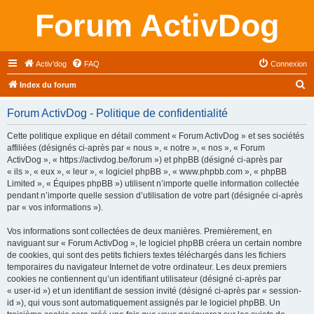
Forum ActivDog
Activ'dog
FAQ
Connexion
R
Index du forum
e
Forum ActivDog - Politique de confidentialité
c
h
Cette politique explique en détail comment « Forum ActivDog » et ses sociétés
affiliées (désignés ci-après par « nous », « notre », « nos », « Forum
e
ActivDog », « https://activdog.be/forum ») et phpBB (désigné ci-après par
r
« ils », « eux », « leur », « logiciel phpBB », « www.phpbb.com », « phpBB
Limited », « Équipes phpBB ») utilisent n’importe quelle information collectée
c
pendant n’importe quelle session d’utilisation de votre part (désignée ci-après
h
par « vos informations »).
e
Vos informations sont collectées de deux manières. Premièrement, en
r
naviguant sur « Forum ActivDog », le logiciel phpBB créera un certain nombre
de cookies, qui sont des petits fichiers textes téléchargés dans les fichiers
temporaires du navigateur Internet de votre ordinateur. Les deux premiers
cookies ne contiennent qu’un identifiant utilisateur (désigné ci-après par
« user-id ») et un identifiant de session invité (désigné ci-après par « session-
id »), qui vous sont automatiquement assignés par le logiciel phpBB. Un