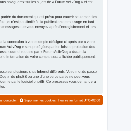
ous naviguerez sur les sujets de « Forum ActivDog » et est
 portée du document qui est prévu pour couvrir seulement les
e, et n’est pas limité à : la publication de message en tant
 les messages que vous envoyez après l’enregistrement et lors
ur la connexion à votre compte (désigné ci-après par « votre
orum ActivDog » sont protégées par les lois de protection des
esse courriel requise par « Forum ActivDog » durant la
uelle information de votre compte sera affichée publiquement.
se sur plusieurs sites Internet différents. Votre mot de passe
Dog », de phpBB ou une d’une tierce partie ne peut vous
» fournie par le logiciel phpBB. Ce processus vous demandera
ter.
s contacter
Supprimer les cookies
Heures au format
UTC+02:00