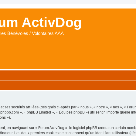
um ActivDog
les Bénévoles / Volontaires AAA
t ses sociétés affiliées (désignés ci-après par « nous », « notre », « nos », « Foru
www.phpbb.com », « phpBB Limited », « Équipes phpBB ») utilisent n’importe quelle i
ons »).
t, en naviguant sur « Forum ActivDog », le logiciel phpBB créera un certain nombre
inateur. Les deux premiers cookies ne contiennent qu’un identifiant utilisateur (dési