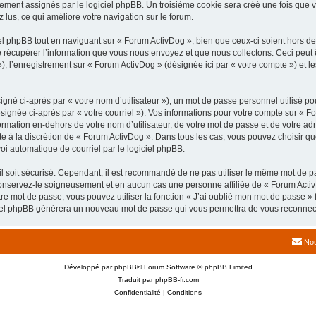
uement assignés par le logiciel phpBB. Un troisième cookie sera créé une fois que v
z lus, ce qui améliore votre navigation sur le forum.
 phpBB tout en naviguant sur « Forum ActivDog », bien que ceux-ci soient hors de
écupérer l’information que vous nous envoyez et que nous collectons. Ceci peut êtr
 »), l’enregistrement sur « Forum ActivDog » (désignée ici par « votre compte ») et
gné ci-après par « votre nom d’utilisateur »), un mot de passe personnel utilisé po
signée ci-après par « votre courriel »). Vos informations pour votre compte sur « F
mation en-dehors de votre nom d’utilisateur, de votre mot de passe et de votre adr
ste à la discrétion de « Forum ActivDog ». Dans tous les cas, vous pouvez choisir q
voi automatique de courriel par le logiciel phpBB.
l soit sécurisé. Cependant, il est recommandé de ne pas utiliser le même mot de pas
onservez-le soigneusement et en aucun cas une personne affiliée de « Forum Activ
re mot de passe, vous pouvez utiliser la fonction « J’ai oublié mon mot de passe 
logiciel phpBB générera un nouveau mot de passe qui vous permettra de vous reconnec
Nou
Développé par
phpBB
® Forum Software © phpBB Limited
Traduit par
phpBB-fr.com
Confidentialité
|
Conditions