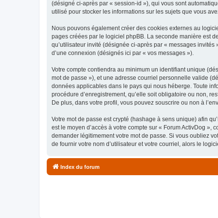
(désigné ci-après par « session-id »), qui vous sont automatiq
utilisé pour stocker les informations sur les sujets que vous ave
Nous pouvons également créer des cookies externes au logiciel
pages créées par le logiciel phpBB. La seconde manière est de r
qu’utilisateur invité (désignée ci-après par « messages invités
d’une connexion (désignés ici par « vos messages »).
Votre compte contiendra au minimum un identifiant unique (dési
mot de passe »), et une adresse courriel personnelle valide (dé
données applicables dans le pays qui nous héberge. Toute infor
procédure d’enregistrement, qu’elle soit obligatoire ou non, re
De plus, dans votre profil, vous pouvez souscrire ou non à l’en
Votre mot de passe est crypté (hashage à sens unique) afin qu’i
est le moyen d’accès à votre compte sur « Forum ActivDog », c
demander légitimement votre mot de passe. Si vous oubliez vot
de fournir votre nom d’utilisateur et votre courriel, alors le 
Index du forum