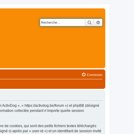
Rechercher
Recherche avancé
Connexion
m ActivDog », « https://activdog.be/forum ») et phpBB (désigné
nformation collectée pendant n’importe quelle session
 de cookies, qui sont des petits fichiers textes téléchargés
gné ci-après par « user-id ») et un identifiant de session invité