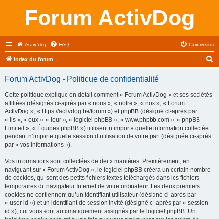
Forum ActivDog
Activ'dog
FAQ
Connexion
R
Index du forum
e
Forum ActivDog - Politique de confidentialité
c
h
Cette politique explique en détail comment « Forum ActivDog » et ses sociétés
affiliées (désignés ci-après par « nous », « notre », « nos », « Forum
e
ActivDog », « https://activdog.be/forum ») et phpBB (désigné ci-après par
r
« ils », « eux », « leur », « logiciel phpBB », « www.phpbb.com », « phpBB
Limited », « Équipes phpBB ») utilisent n’importe quelle information collectée
c
pendant n’importe quelle session d’utilisation de votre part (désignée ci-après
h
par « vos informations »).
e
Vos informations sont collectées de deux manières. Premièrement, en
r
naviguant sur « Forum ActivDog », le logiciel phpBB créera un certain nombre
de cookies, qui sont des petits fichiers textes téléchargés dans les fichiers
temporaires du navigateur Internet de votre ordinateur. Les deux premiers
cookies ne contiennent qu’un identifiant utilisateur (désigné ci-après par
« user-id ») et un identifiant de session invité (désigné ci-après par « session-
id »), qui vous sont automatiquement assignés par le logiciel phpBB. Un