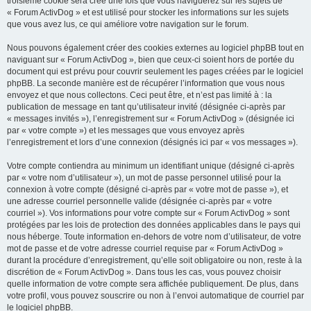
troisième cookie sera créé une fois que vous naviguerez sur les sujets de
« Forum ActivDog » et est utilisé pour stocker les informations sur les sujets
que vous avez lus, ce qui améliore votre navigation sur le forum.
Nous pouvons également créer des cookies externes au logiciel phpBB tout en
naviguant sur « Forum ActivDog », bien que ceux-ci soient hors de portée du
document qui est prévu pour couvrir seulement les pages créées par le logiciel
phpBB. La seconde manière est de récupérer l’information que vous nous
envoyez et que nous collectons. Ceci peut être, et n’est pas limité à : la
publication de message en tant qu’utilisateur invité (désignée ci-après par
« messages invités »), l’enregistrement sur « Forum ActivDog » (désignée ici
par « votre compte ») et les messages que vous envoyez après
l’enregistrement et lors d’une connexion (désignés ici par « vos messages »).
Votre compte contiendra au minimum un identifiant unique (désigné ci-après
par « votre nom d’utilisateur »), un mot de passe personnel utilisé pour la
connexion à votre compte (désigné ci-après par « votre mot de passe »), et
une adresse courriel personnelle valide (désignée ci-après par « votre
courriel »). Vos informations pour votre compte sur « Forum ActivDog » sont
protégées par les lois de protection des données applicables dans le pays qui
nous héberge. Toute information en-dehors de votre nom d’utilisateur, de votre
mot de passe et de votre adresse courriel requise par « Forum ActivDog »
durant la procédure d’enregistrement, qu’elle soit obligatoire ou non, reste à la
discrétion de « Forum ActivDog ». Dans tous les cas, vous pouvez choisir
quelle information de votre compte sera affichée publiquement. De plus, dans
votre profil, vous pouvez souscrire ou non à l’envoi automatique de courriel par
le logiciel phpBB.