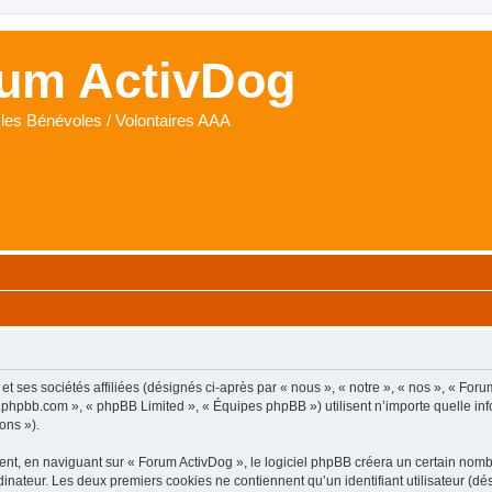
um ActivDog
les Bénévoles / Volontaires AAA
t ses sociétés affiliées (désignés ci-après par « nous », « notre », « nos », « Foru
www.phpbb.com », « phpBB Limited », « Équipes phpBB ») utilisent n’importe quelle i
ons »).
t, en naviguant sur « Forum ActivDog », le logiciel phpBB créera un certain nombre
inateur. Les deux premiers cookies ne contiennent qu’un identifiant utilisateur (dési