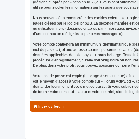
(désigné ci-après par « session-id »), qui vous sont automatiq
utilisé pour stocker les informations sur les sujets que vous ave
Nous pouvons également créer des cookies externes au logiciel
pages créées par le logiciel phpBB. La seconde manière est de r
qu’utilisateur invité (désignée ci-après par « messages invités
d’une connexion (désignés ici par « vos messages »).
Votre compte contiendra au minimum un identifiant unique (dési
mot de passe »), et une adresse courriel personnelle valide (dé
données applicables dans le pays qui nous héberge. Toute infor
procédure d’enregistrement, qu’elle soit obligatoire ou non, re
De plus, dans votre profil, vous pouvez souscrire ou non à l’en
Votre mot de passe est crypté (hashage à sens unique) afin qu’i
est le moyen d’accès à votre compte sur « Forum ActivDog », c
demander légitimement votre mot de passe. Si vous oubliez vot
de fournir votre nom d’utilisateur et votre courriel, alors le 
Index du forum