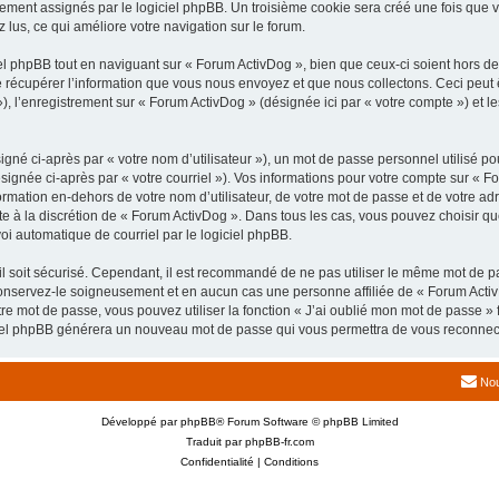
uement assignés par le logiciel phpBB. Un troisième cookie sera créé une fois que v
z lus, ce qui améliore votre navigation sur le forum.
 phpBB tout en naviguant sur « Forum ActivDog », bien que ceux-ci soient hors de
écupérer l’information que vous nous envoyez et que nous collectons. Ceci peut êtr
 »), l’enregistrement sur « Forum ActivDog » (désignée ici par « votre compte ») et
gné ci-après par « votre nom d’utilisateur »), un mot de passe personnel utilisé po
signée ci-après par « votre courriel »). Vos informations pour votre compte sur « F
mation en-dehors de votre nom d’utilisateur, de votre mot de passe et de votre adr
ste à la discrétion de « Forum ActivDog ». Dans tous les cas, vous pouvez choisir q
voi automatique de courriel par le logiciel phpBB.
l soit sécurisé. Cependant, il est recommandé de ne pas utiliser le même mot de pas
onservez-le soigneusement et en aucun cas une personne affiliée de « Forum Activ
re mot de passe, vous pouvez utiliser la fonction « J’ai oublié mon mot de passe 
logiciel phpBB générera un nouveau mot de passe qui vous permettra de vous reconnec
Nou
Développé par
phpBB
® Forum Software © phpBB Limited
Traduit par
phpBB-fr.com
Confidentialité
|
Conditions