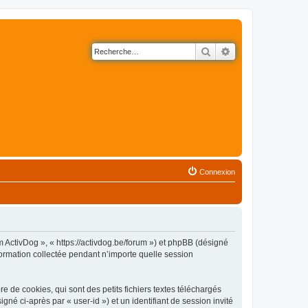
Rechercher
Recherche avancé
Connexion
m ActivDog », « https://activdog.be/forum ») et phpBB (désigné
nformation collectée pendant n’importe quelle session
 de cookies, qui sont des petits fichiers textes téléchargés
gné ci-après par « user-id ») et un identifiant de session invité