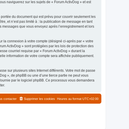
ous naviguerez sur les sujets de « Forum ActivDog » et est
 portée du document qui est prévu pour couvrir seulement les
e, et n’est pas limité à : la publication de message en tant
 les messages que vous envoyez après l’enregistrement et lors
ur la connexion à votre compte (désigné ci-après par « votre
orum ActivDog » sont protégées par les lois de protection des
esse courriel requise par « Forum ActivDog » durant la
uelle information de votre compte sera affichée publiquement.
se sur plusieurs sites Internet différents. Votre mot de passe
Dog », de phpBB ou une d’une tierce partie ne peut vous
» fournie par le logiciel phpBB. Ce processus vous demandera
ter.
s contacter
Supprimer les cookies
Heures au format
UTC+02:00