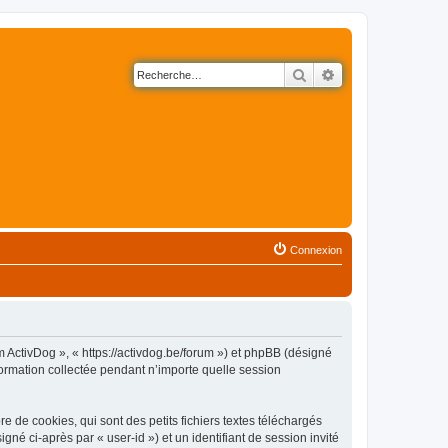
Rechercher
Recherche avancé
Connexion
m ActivDog », « https://activdog.be/forum ») et phpBB (désigné
nformation collectée pendant n’importe quelle session
 de cookies, qui sont des petits fichiers textes téléchargés
gné ci-après par « user-id ») et un identifiant de session invité