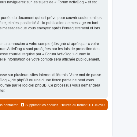
ous naviguerez sur les sujets de « Forum ActivDog » et est
 portée du document qui est prévu pour couvrir seulement les
e, et n’est pas limité à : la publication de message en tant
 les messages que vous envoyez après l’enregistrement et lors
ur la connexion à votre compte (désigné ci-après par « votre
orum ActivDog » sont protégées par les lois de protection des
esse courriel requise par « Forum ActivDog » durant la
uelle information de votre compte sera affichée publiquement.
se sur plusieurs sites Internet différents. Votre mot de passe
Dog », de phpBB ou une d’une tierce partie ne peut vous
» fournie par le logiciel phpBB. Ce processus vous demandera
ter.
s contacter
Supprimer les cookies
Heures au format
UTC+02:00