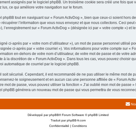
uement assignés par le logiciel phpBB. Un troisième cookie sera créé une fois que v
z lus, ce qui améliore votre navigation sur le forum.
 phpBB tout en naviguant sur « Forum ActivDog », bien que ceux-ci soient hors de
écupérer l’information que vous nous envoyez et que nous collectons. Ceci peut êtr
 »), l’enregistrement sur « Forum ActivDog » (désignée ici par « votre compte ») et
gné ci-après par « votre nom d’utilisateur »), un mot de passe personnel utilisé po
signée ci-après par « votre courriel »). Vos informations pour votre compte sur « F
mation en-dehors de votre nom d’utilisateur, de votre mot de passe et de votre adr
ste à la discrétion de « Forum ActivDog ». Dans tous les cas, vous pouvez choisir q
voi automatique de courriel par le logiciel phpBB.
l soit sécurisé. Cependant, il est recommandé de ne pas utiliser le même mot de pas
onservez-le soigneusement et en aucun cas une personne affiliée de « Forum Activ
re mot de passe, vous pouvez utiliser la fonction « J’ai oublié mon mot de passe 
logiciel phpBB générera un nouveau mot de passe qui vous permettra de vous reconnec
Nou
Développé par
phpBB
® Forum Software © phpBB Limited
Traduit par
phpBB-fr.com
Confidentialité
|
Conditions