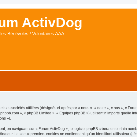
um ActivDog
les Bénévoles / Volontaires AAA
t ses sociétés affiliées (désignés ci-après par « nous », « notre », « nos », « Foru
www.phpbb.com », « phpBB Limited », « Équipes phpBB ») utilisent n’importe quelle i
ons »).
t, en naviguant sur « Forum ActivDog », le logiciel phpBB créera un certain nombre
inateur. Les deux premiers cookies ne contiennent qu’un identifiant utilisateur (dési