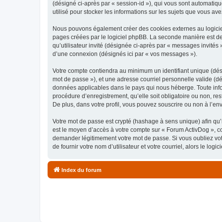
(désigné ci-après par « session-id »), qui vous sont automatiq
utilisé pour stocker les informations sur les sujets que vous ave
Nous pouvons également créer des cookies externes au logiciel
pages créées par le logiciel phpBB. La seconde manière est de r
qu’utilisateur invité (désignée ci-après par « messages invités
d’une connexion (désignés ici par « vos messages »).
Votre compte contiendra au minimum un identifiant unique (dési
mot de passe »), et une adresse courriel personnelle valide (dé
données applicables dans le pays qui nous héberge. Toute infor
procédure d’enregistrement, qu’elle soit obligatoire ou non, re
De plus, dans votre profil, vous pouvez souscrire ou non à l’en
Votre mot de passe est crypté (hashage à sens unique) afin qu’i
est le moyen d’accès à votre compte sur « Forum ActivDog », c
demander légitimement votre mot de passe. Si vous oubliez vot
de fournir votre nom d’utilisateur et votre courriel, alors le 
Index du forum