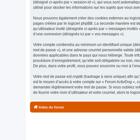
(désigné ci-après par « session-id »), qui vous sont automatiq
utilisé pour stocker les informations sur les sujets que vous ave
Nous pouvons également créer des cookies externes au logiciel
pages créées par le logiciel phpBB. La seconde manière est de r
qu’utilisateur invité (désignée ci-après par « messages invités
d’une connexion (désignés ici par « vos messages »).
Votre compte contiendra au minimum un identifiant unique (dési
mot de passe »), et une adresse courriel personnelle valide (dé
données applicables dans le pays qui nous héberge. Toute infor
procédure d’enregistrement, qu’elle soit obligatoire ou non, re
De plus, dans votre profil, vous pouvez souscrire ou non à l’en
Votre mot de passe est crypté (hashage à sens unique) afin qu’i
est le moyen d’accès à votre compte sur « Forum ActivDog », c
demander légitimement votre mot de passe. Si vous oubliez vot
de fournir votre nom d’utilisateur et votre courriel, alors le 
Index du forum