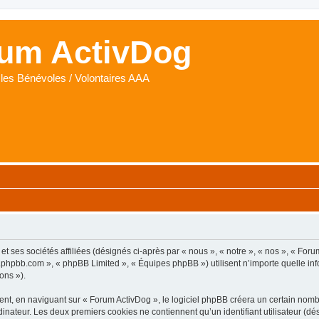
um ActivDog
les Bénévoles / Volontaires AAA
t ses sociétés affiliées (désignés ci-après par « nous », « notre », « nos », « Foru
www.phpbb.com », « phpBB Limited », « Équipes phpBB ») utilisent n’importe quelle i
ons »).
t, en naviguant sur « Forum ActivDog », le logiciel phpBB créera un certain nombre
inateur. Les deux premiers cookies ne contiennent qu’un identifiant utilisateur (dési