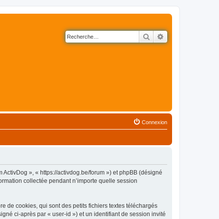
Rechercher
Recherche avancé
Connexion
m ActivDog », « https://activdog.be/forum ») et phpBB (désigné
nformation collectée pendant n’importe quelle session
 de cookies, qui sont des petits fichiers textes téléchargés
gné ci-après par « user-id ») et un identifiant de session invité