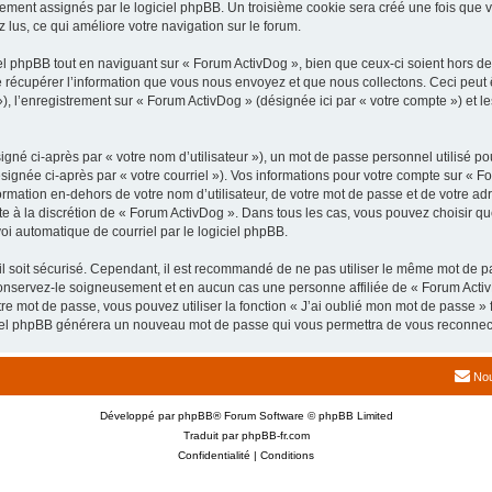
uement assignés par le logiciel phpBB. Un troisième cookie sera créé une fois que v
z lus, ce qui améliore votre navigation sur le forum.
 phpBB tout en naviguant sur « Forum ActivDog », bien que ceux-ci soient hors de
écupérer l’information que vous nous envoyez et que nous collectons. Ceci peut êtr
 »), l’enregistrement sur « Forum ActivDog » (désignée ici par « votre compte ») et
gné ci-après par « votre nom d’utilisateur »), un mot de passe personnel utilisé po
signée ci-après par « votre courriel »). Vos informations pour votre compte sur « F
mation en-dehors de votre nom d’utilisateur, de votre mot de passe et de votre adr
ste à la discrétion de « Forum ActivDog ». Dans tous les cas, vous pouvez choisir q
voi automatique de courriel par le logiciel phpBB.
l soit sécurisé. Cependant, il est recommandé de ne pas utiliser le même mot de pas
onservez-le soigneusement et en aucun cas une personne affiliée de « Forum Activ
re mot de passe, vous pouvez utiliser la fonction « J’ai oublié mon mot de passe 
logiciel phpBB générera un nouveau mot de passe qui vous permettra de vous reconnec
Nou
Développé par
phpBB
® Forum Software © phpBB Limited
Traduit par
phpBB-fr.com
Confidentialité
|
Conditions