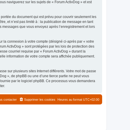
ous naviguerez sur les sujets de « Forum ActivDog » et est
 portée du document qui est prévu pour couvrir seulement les
e, et n’est pas limité à : la publication de message en tant
 les messages que vous envoyez après l’enregistrement et lors
ur la connexion à votre compte (désigné ci-après par « votre
orum ActivDog » sont protégées par les lois de protection des
esse courriel requise par « Forum ActivDog » durant la
uelle information de votre compte sera affichée publiquement.
se sur plusieurs sites Internet différents. Votre mot de passe
Dog », de phpBB ou une d’une tierce partie ne peut vous
» fournie par le logiciel phpBB. Ce processus vous demandera
ter.
s contacter
Supprimer les cookies
Heures au format
UTC+02:00