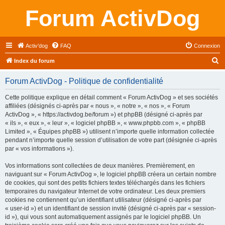
Forum ActivDog
Activ'dog
FAQ
Connexion
R
Index du forum
e
Forum ActivDog - Politique de confidentialité
c
h
Cette politique explique en détail comment « Forum ActivDog » et ses sociétés
affiliées (désignés ci-après par « nous », « notre », « nos », « Forum
e
ActivDog », « https://activdog.be/forum ») et phpBB (désigné ci-après par
r
« ils », « eux », « leur », « logiciel phpBB », « www.phpbb.com », « phpBB
Limited », « Équipes phpBB ») utilisent n’importe quelle information collectée
c
pendant n’importe quelle session d’utilisation de votre part (désignée ci-après
h
par « vos informations »).
e
Vos informations sont collectées de deux manières. Premièrement, en
r
naviguant sur « Forum ActivDog », le logiciel phpBB créera un certain nombre
de cookies, qui sont des petits fichiers textes téléchargés dans les fichiers
temporaires du navigateur Internet de votre ordinateur. Les deux premiers
cookies ne contiennent qu’un identifiant utilisateur (désigné ci-après par
« user-id ») et un identifiant de session invité (désigné ci-après par « session-
id »), qui vous sont automatiquement assignés par le logiciel phpBB. Un