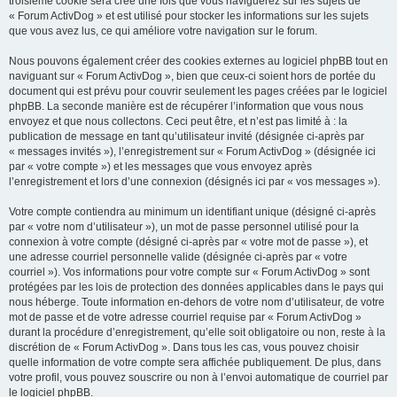
troisième cookie sera créé une fois que vous naviguerez sur les sujets de
« Forum ActivDog » et est utilisé pour stocker les informations sur les sujets
que vous avez lus, ce qui améliore votre navigation sur le forum.
Nous pouvons également créer des cookies externes au logiciel phpBB tout en
naviguant sur « Forum ActivDog », bien que ceux-ci soient hors de portée du
document qui est prévu pour couvrir seulement les pages créées par le logiciel
phpBB. La seconde manière est de récupérer l’information que vous nous
envoyez et que nous collectons. Ceci peut être, et n’est pas limité à : la
publication de message en tant qu’utilisateur invité (désignée ci-après par
« messages invités »), l’enregistrement sur « Forum ActivDog » (désignée ici
par « votre compte ») et les messages que vous envoyez après
l’enregistrement et lors d’une connexion (désignés ici par « vos messages »).
Votre compte contiendra au minimum un identifiant unique (désigné ci-après
par « votre nom d’utilisateur »), un mot de passe personnel utilisé pour la
connexion à votre compte (désigné ci-après par « votre mot de passe »), et
une adresse courriel personnelle valide (désignée ci-après par « votre
courriel »). Vos informations pour votre compte sur « Forum ActivDog » sont
protégées par les lois de protection des données applicables dans le pays qui
nous héberge. Toute information en-dehors de votre nom d’utilisateur, de votre
mot de passe et de votre adresse courriel requise par « Forum ActivDog »
durant la procédure d’enregistrement, qu’elle soit obligatoire ou non, reste à la
discrétion de « Forum ActivDog ». Dans tous les cas, vous pouvez choisir
quelle information de votre compte sera affichée publiquement. De plus, dans
votre profil, vous pouvez souscrire ou non à l’envoi automatique de courriel par
le logiciel phpBB.