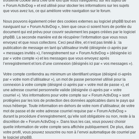
troisième cookie sera créé une fois que vous naviguerez sur les sujets de
« Forum ActivDog » et est utilisé pour stocker les informations sur les sujets
que vous avez lus, ce qui améliore votre navigation sur le forum.
Nous pouvons également créer des cookies externes au logiciel phpBB tout en
naviguant sur « Forum ActivDog », bien que ceux-ci soient hors de portée du
document qui est prévu pour couvrir seulement les pages créées par le logiciel
phpBB. La seconde manière est de récupérer l’information que vous nous
envoyez et que nous collectons. Ceci peut être, et n’est pas limité à : la
publication de message en tant qu’utilisateur invité (désignée ci-après par
« messages invités »), l’enregistrement sur « Forum ActivDog » (désignée ici
par « votre compte ») et les messages que vous envoyez après
l’enregistrement et lors d’une connexion (désignés ici par « vos messages »).
Votre compte contiendra au minimum un identifiant unique (désigné ci-après
par « votre nom d’utilisateur »), un mot de passe personnel utilisé pour la
connexion à votre compte (désigné ci-après par « votre mot de passe »), et
une adresse courriel personnelle valide (désignée ci-après par « votre
courriel »). Vos informations pour votre compte sur « Forum ActivDog » sont
protégées par les lois de protection des données applicables dans le pays qui
nous héberge. Toute information en-dehors de votre nom d’utilisateur, de votre
mot de passe et de votre adresse courriel requise par « Forum ActivDog »
durant la procédure d’enregistrement, qu’elle soit obligatoire ou non, reste à la
discrétion de « Forum ActivDog ». Dans tous les cas, vous pouvez choisir
quelle information de votre compte sera affichée publiquement. De plus, dans
votre profil, vous pouvez souscrire ou non à l’envoi automatique de courriel par
le logiciel phpBB.