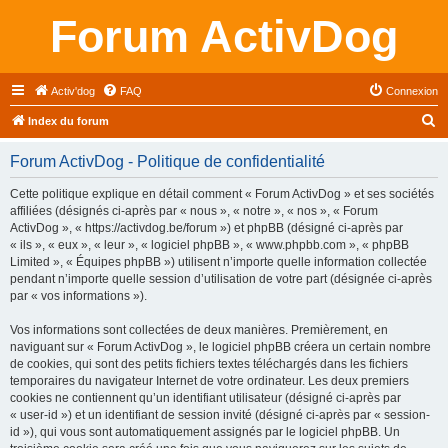
Forum ActivDog
Activ'dog
FAQ
Connexion
R
Index du forum
e
Forum ActivDog - Politique de confidentialité
c
h
Cette politique explique en détail comment « Forum ActivDog » et ses sociétés
affiliées (désignés ci-après par « nous », « notre », « nos », « Forum
e
ActivDog », « https://activdog.be/forum ») et phpBB (désigné ci-après par
r
« ils », « eux », « leur », « logiciel phpBB », « www.phpbb.com », « phpBB
Limited », « Équipes phpBB ») utilisent n’importe quelle information collectée
c
pendant n’importe quelle session d’utilisation de votre part (désignée ci-après
h
par « vos informations »).
e
Vos informations sont collectées de deux manières. Premièrement, en
r
naviguant sur « Forum ActivDog », le logiciel phpBB créera un certain nombre
de cookies, qui sont des petits fichiers textes téléchargés dans les fichiers
temporaires du navigateur Internet de votre ordinateur. Les deux premiers
cookies ne contiennent qu’un identifiant utilisateur (désigné ci-après par
« user-id ») et un identifiant de session invité (désigné ci-après par « session-
id »), qui vous sont automatiquement assignés par le logiciel phpBB. Un