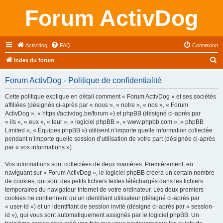
Forum ActivDog
Activ'dog
FAQ
Connexion
R
Index du forum
e
Forum ActivDog - Politique de confidentialité
c
h
Cette politique explique en détail comment « Forum ActivDog » et ses sociétés
affiliées (désignés ci-après par « nous », « notre », « nos », « Forum
e
ActivDog », « https://activdog.be/forum ») et phpBB (désigné ci-après par
r
« ils », « eux », « leur », « logiciel phpBB », « www.phpbb.com », « phpBB
Limited », « Équipes phpBB ») utilisent n’importe quelle information collectée
c
pendant n’importe quelle session d’utilisation de votre part (désignée ci-après
h
par « vos informations »).
e
Vos informations sont collectées de deux manières. Premièrement, en
r
naviguant sur « Forum ActivDog », le logiciel phpBB créera un certain nombre
de cookies, qui sont des petits fichiers textes téléchargés dans les fichiers
temporaires du navigateur Internet de votre ordinateur. Les deux premiers
cookies ne contiennent qu’un identifiant utilisateur (désigné ci-après par
« user-id ») et un identifiant de session invité (désigné ci-après par « session-
id »), qui vous sont automatiquement assignés par le logiciel phpBB. Un