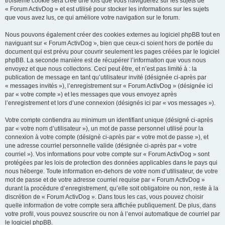
troisième cookie sera créé une fois que vous naviguerez sur les sujets de
« Forum ActivDog » et est utilisé pour stocker les informations sur les sujets
que vous avez lus, ce qui améliore votre navigation sur le forum.
Nous pouvons également créer des cookies externes au logiciel phpBB tout en
naviguant sur « Forum ActivDog », bien que ceux-ci soient hors de portée du
document qui est prévu pour couvrir seulement les pages créées par le logiciel
phpBB. La seconde manière est de récupérer l’information que vous nous
envoyez et que nous collectons. Ceci peut être, et n’est pas limité à : la
publication de message en tant qu’utilisateur invité (désignée ci-après par
« messages invités »), l’enregistrement sur « Forum ActivDog » (désignée ici
par « votre compte ») et les messages que vous envoyez après
l’enregistrement et lors d’une connexion (désignés ici par « vos messages »).
Votre compte contiendra au minimum un identifiant unique (désigné ci-après
par « votre nom d’utilisateur »), un mot de passe personnel utilisé pour la
connexion à votre compte (désigné ci-après par « votre mot de passe »), et
une adresse courriel personnelle valide (désignée ci-après par « votre
courriel »). Vos informations pour votre compte sur « Forum ActivDog » sont
protégées par les lois de protection des données applicables dans le pays qui
nous héberge. Toute information en-dehors de votre nom d’utilisateur, de votre
mot de passe et de votre adresse courriel requise par « Forum ActivDog »
durant la procédure d’enregistrement, qu’elle soit obligatoire ou non, reste à la
discrétion de « Forum ActivDog ». Dans tous les cas, vous pouvez choisir
quelle information de votre compte sera affichée publiquement. De plus, dans
votre profil, vous pouvez souscrire ou non à l’envoi automatique de courriel par
le logiciel phpBB.