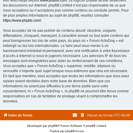
être téléchargé depuis
www.phpbb.com
. Le logiciel phpBB facilite seulement
les discussions sur Internet. phpBB Limited n’est pas responsable de ce que
nous acceptons ou n’acceptons pas comme contenu ou conduite permis. Pour
de plus amples informations au sujet de phpBB, veuillez consulter :
https://www.phpbb.com/
.
Vous acceptez de ne pas publier de contenu abusif, obscène, vulgaire,
diffamatoire, choquant, menaçant, à caractère sexuel ou tout autre contenu qui
peut transgresser les lois de votre pays, du pays où « Forum ActivDog » est
hébergé ou les lois internationales. Le faire peut vous mener à un
bannissement immédiat et permanent, avec une notification à votre fournisseur
d’accès à Internet si nous le jugeons nécessaire. Les adresses IP de tous les
messages sont enregistrées pour aider au renforcement de ces conditions.
Vous acceptez que « Forum ActivDog » supprime, modifie, déplace ou
verrouille n’importe quel sujet lorsque nous estimons que cela est nécessaire.
En tant que membre, vous acceptez que toutes les informations que vous avez
saisies soient stockées dans notre base de données. Bien que ces
informations ne soient pas diffusées à une tierce partie sans votre
consentement, ni « Forum ActivDog », ni phpBB ne pourront être tenus comme
responsables en cas de tentative de piratage visant à compromettre les
données.
Index du forum
Heures au format
UTC+02:00
Développé par
phpBB
® Forum Software © phpBB Limited
Traduit par
phpBB-fr.com