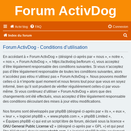
Forum ActivDog
Activ'dog
FAQ
Connexion
R
Index du forum
e
Forum ActivDog - Conditions d’utilisation
c
h
En accédant à « Forum ActivDog » (désigné ci-après par « nous », « notre »,
« nos », « Forum ActivDog », « https://activdog.be/forum »), vous acceptez
e
d’être légalement responsable des conditions suivantes. Si vous n’acceptez
r
pas d’être légalement responsable de toutes les conditions suivantes, alors
n’accédez pas et/ou n’utilisez pas « Forum ActivDog ». Nous pouvons modifier
c
celles-ci à n’importe quel moment et nous ferons tout pour que vous en soyez
h
informé, bien qu’il soit prudent de vérifier régulièrement celles-ci par vous-
même. Si vous continuez d’utiliser « Forum ActivDog » alors que des
e
changements ont été effectués, vous acceptez d’être légalement responsable
r
des conditions découlant des mises à jour et/ou modifications.
Nos forums sont développés par phpBB (désigné ci-après par « ils », « eux »,
« leur », « logiciel phpBB », « www.phpbb.com », « phpBB Limited »,
« Équipes phpBB ») qui est un script libre de forum, déclaré sous la licence «
GNU General Public License v2
» (désigné ci-après par « GPL ») et qui peut