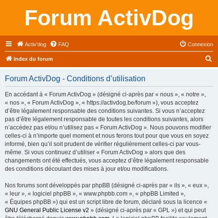
Forum ActivDog
Activ'dog
FAQ
Connexion
R
Index du forum
e
Forum ActivDog - Conditions d’utilisation
c
h
En accédant à « Forum ActivDog » (désigné ci-après par « nous », « notre »,
« nos », « Forum ActivDog », « https://activdog.be/forum »), vous acceptez
e
d’être légalement responsable des conditions suivantes. Si vous n’acceptez
r
pas d’être légalement responsable de toutes les conditions suivantes, alors
n’accédez pas et/ou n’utilisez pas « Forum ActivDog ». Nous pouvons modifier
c
celles-ci à n’importe quel moment et nous ferons tout pour que vous en soyez
h
informé, bien qu’il soit prudent de vérifier régulièrement celles-ci par vous-
même. Si vous continuez d’utiliser « Forum ActivDog » alors que des
e
changements ont été effectués, vous acceptez d’être légalement responsable
r
des conditions découlant des mises à jour et/ou modifications.
Nos forums sont développés par phpBB (désigné ci-après par « ils », « eux »,
« leur », « logiciel phpBB », « www.phpbb.com », « phpBB Limited »,
« Équipes phpBB ») qui est un script libre de forum, déclaré sous la licence «
GNU General Public License v2
» (désigné ci-après par « GPL ») et qui peut