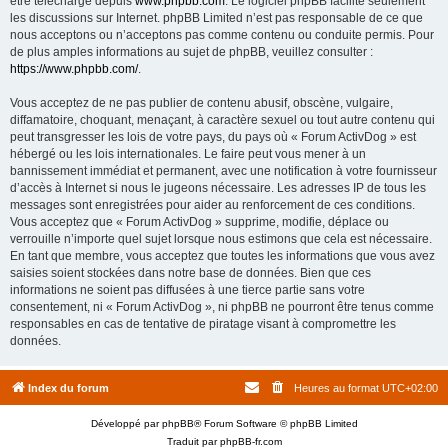
être téléchargé depuis
www.phpbb.com
. Le logiciel phpBB facilite seulement
les discussions sur Internet. phpBB Limited n’est pas responsable de ce que
nous acceptons ou n’acceptons pas comme contenu ou conduite permis. Pour
de plus amples informations au sujet de phpBB, veuillez consulter :
https://www.phpbb.com/
.
Vous acceptez de ne pas publier de contenu abusif, obscène, vulgaire,
diffamatoire, choquant, menaçant, à caractère sexuel ou tout autre contenu qui
peut transgresser les lois de votre pays, du pays où « Forum ActivDog » est
hébergé ou les lois internationales. Le faire peut vous mener à un
bannissement immédiat et permanent, avec une notification à votre fournisseur
d’accès à Internet si nous le jugeons nécessaire. Les adresses IP de tous les
messages sont enregistrées pour aider au renforcement de ces conditions.
Vous acceptez que « Forum ActivDog » supprime, modifie, déplace ou
verrouille n’importe quel sujet lorsque nous estimons que cela est nécessaire.
En tant que membre, vous acceptez que toutes les informations que vous avez
saisies soient stockées dans notre base de données. Bien que ces
informations ne soient pas diffusées à une tierce partie sans votre
consentement, ni « Forum ActivDog », ni phpBB ne pourront être tenus comme
responsables en cas de tentative de piratage visant à compromettre les
données.
Index du forum
Heures au format
UTC+02:00
Développé par
phpBB
® Forum Software © phpBB Limited
Traduit par
phpBB-fr.com